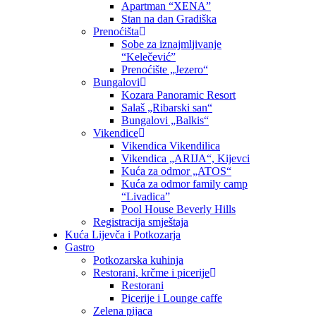
Apartman “XENA”
Stan na dan Gradiška
Prenoćišta
Sobe za iznajmljivanje
“Kelečević”
Prenoćište „Jezero“
Bungalovi
Kozara Panoramic Resort
Salaš „Ribarski san“
Bungalovi „Balkis“
Vikendice
Vikendica Vikendilica
Vikendica „ARIJA“, Kijevci
Kuća za odmor „ATOS“
Kuća za odmor family camp
“Livadica”
Pool House Beverly Hills
Registracija smještaja
Kuća Lijevča i Potkozarja
Gastro
Potkozarska kuhinja
Restorani, krčme i picerije
Restorani
Picerije i Lounge caffe
Zelena pijaca