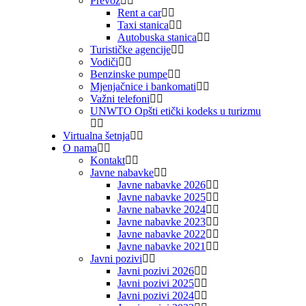
Prevoz
Rent a car
Taxi stanica
Autobuska stanica
Turističke agencije
Vodiči
Benzinske pumpe
Mjenjačnice i bankomati
Važni telefoni
UNWTO Opšti etički kodeks u turizmu
Virtualna šetnja
O nama
Kontakt
Javne nabavke
Javne nabavke 2026
Javne nabavke 2025
Javne nabavke 2024
Javne nabavke 2023
Javne nabavke 2022
Javne nabavke 2021
Javni pozivi
Javni pozivi 2026
Javni pozivi 2025
Javni pozivi 2024