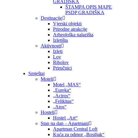
GRADIŠKA
ŠTAMPA OPIS MAPE
PSDP GRADIŠKA
Destinacije
Vjerski objekti
Prirodne atrakcije
Arheološka nalazišta
Izletišta
Aktivnosti
Izleti
Lov
Ribolov
Priručnici
Smještaj
Moteli
Motel „MAS“
„Eureka“
„Actros“
„Felikitas“
„Atos“
Hosteli
Hostel „Art“
Stan na dan – Apartmani
Apartman Central Loft
Kuća za odmor „Bosiljak“