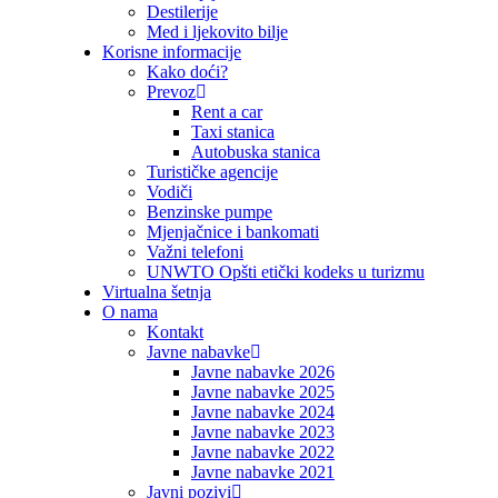
Destilerije
Med i ljekovito bilje
Korisne informacije
Kako doći?
Prevoz
Rent a car
Taxi stanica
Autobuska stanica
Turističke agencije
Vodiči
Benzinske pumpe
Mjenjačnice i bankomati
Važni telefoni
UNWTO Opšti etički kodeks u turizmu
Virtualna šetnja
O nama
Kontakt
Javne nabavke
Javne nabavke 2026
Javne nabavke 2025
Javne nabavke 2024
Javne nabavke 2023
Javne nabavke 2022
Javne nabavke 2021
Javni pozivi