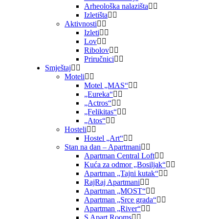
Arheološka nalazišta
Izletišta
Aktivnosti
Izleti
Lov
Ribolov
Priručnici
Smještaj
Moteli
Motel „MAS“
„Eureka“
„Actros“
„Felikitas“
„Atos“
Hosteli
Hostel „Art“
Stan na dan – Apartmani
Apartman Central Loft
Kuća za odmor „Bosiljak“
Apartman „Tajni kutak“
RajRaj Apartmani
Apartman „MOST“
Apartman „Srce grada“
Apartman „River“
S Apart Rooms