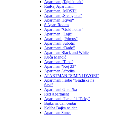
Apartman „Tajni kutak“
RajRaj Apartmani
Apartman „MOST“
Apartman „Srce grada“
Apartman „River“
S Apart Rooms
Apartman “Gold home”
Apartman ,,Lajić”
Apartmani ,,Primus”
Apartmani Subotić
Apartmani “Dado”
Apartman Black and White
Kuća Mandić
Apartman “Time”
Apartman “Kej 23”
Apartman Afrodita
APARTMAN “SIMINI DVORI”
Apartmani i sobe “Gradiška na
Savi”
Apartmani Gradiška
Red Apartment
Apartmani “Lena ” i “Peky”
Bajka na dan centar
Koliba Bajka na dan
Apartman Sunce