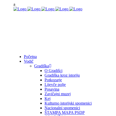
Početna
Vodič
Gradiška
O Gradišci
Gradiška kroz istoriju
Potkozarje
Lijevče polje
Posavina
Zavičajni muzej
Kej
Kulturno istorijski spomenici
Nacionalni spomenici
ŠTAMPA MAPA PSDP