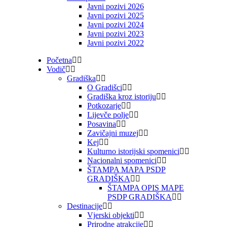
Javni pozivi 2026
Javni pozivi 2025
Javni pozivi 2024
Javni pozivi 2023
Javni pozivi 2022
Početna
Vodič
Gradiška
O Gradišci
Gradiška kroz istoriju
Potkozarje
Lijevče polje
Posavina
Zavičajni muzej
Kej
Kulturno istorijski spomenici
Nacionalni spomenici
ŠTAMPA MAPA PSDP
GRADIŠKA
ŠTAMPA OPIS MAPE
PSDP GRADIŠKA
Destinacije
Vjerski objekti
Prirodne atrakcije