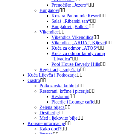
Prenoćište „Jezero“
Bungalovi
Kozara Panoramic Resort
Salaš „Ribarski san“
Bungalovi „Balkis“
Vikendice
Vikendica Vikendilica
Vikendica „ARIJA“, Kijevci
Kuća za odmor „ATOS“
Kuća za odmor family camp
“Livadica”
Pool House Beverly Hills
Registracija smještaja
Kuća Lijevča i Potkozarja
Gastro
Potkozarska kuhinja
Restorani, krčme i picerije
Restorani
Picerije i Lounge caffe
Zelena pijaca
Destilerije
Med i ljekovito bilje
Korisne informacije
Kako doći?