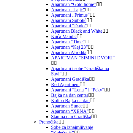
Apartman “Gold home”
Apartman ,,Lajić”
Apartmani ,,Primus”
Apartmani Subotić
Apartmani “Dado”
Apartman Black and White
Kuća Mandić
Apartman “Time”
Apartman “Kej 23”
Apartman Afrodita
APARTMAN “SIMINI DVORI”
Apartmani i sobe “Gradiška na
Savi”
Apartmani Gradiška
Red Apartment
Apartmani “Lena ” i “Peky”
Bajka na dan centar
Koliba Bajka na dan
Apartman Sunce
Apartman “XENA”
Stan na dan Gradiška
Prenoćišta
Sobe za iznajmljivanje
“Kelečević”