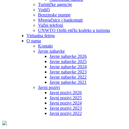
Turističke agencije
Vodiči
Benzinske pumpe
Mjenjačnice i bankomati
Važni telefoni
UNWTO Opšti etički kodeks u turizmu
Virtualna šetnja
O nama
Kontakt
Javne nabavke
Javne nabavke 2026
Javne nabavke 2025
Javne nabavke 2024
Javne nabavke 2023
Javne nabavke 2022
Javne nabavke 2021
Javni pozivi
Javni pozivi 2026
Javni pozivi 2025
Javni pozivi 2024
Javni pozivi 2023
Javni pozivi 2022