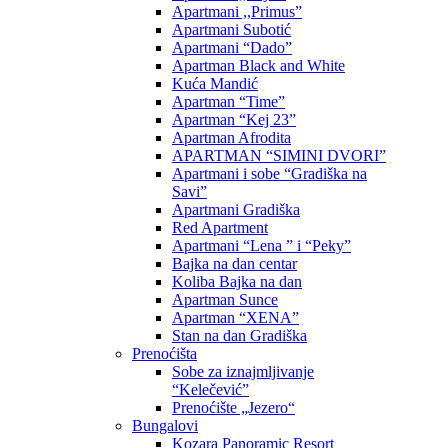
Apartmani ,,Primus”
Apartmani Subotić
Apartmani “Dado”
Apartman Black and White
Kuća Mandić
Apartman “Time”
Apartman “Kej 23”
Apartman Afrodita
APARTMAN “SIMINI DVORI”
Apartmani i sobe “Gradiška na
Savi”
Apartmani Gradiška
Red Apartment
Apartmani “Lena ” i “Peky”
Bajka na dan centar
Koliba Bajka na dan
Apartman Sunce
Apartman “XENA”
Stan na dan Gradiška
Prenoćišta
Sobe za iznajmljivanje
“Kelečević”
Prenoćište „Jezero“
Bungalovi
Kozara Panoramic Resort