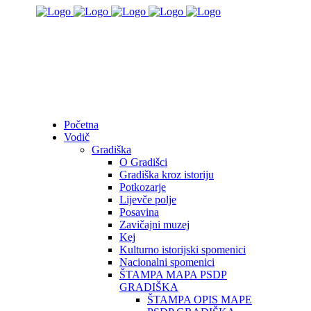
Početna
Vodič
Gradiška
O Gradišci
Gradiška kroz istoriju
Potkozarje
Lijevče polje
Posavina
Zavičajni muzej
Kej
Kulturno istorijski spomenici
Nacionalni spomenici
ŠTAMPA MAPA PSDP
GRADIŠKA
ŠTAMPA OPIS MAPE