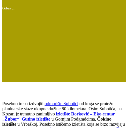
Grbavci
Posebno treba izdvojiti
odmorište Subotići
od koga se protežu
planinarske staze ukupne dužine 80 kilometara. Osim Subotića, na
Kozari je trenutno zanimljivo
izletište
Borković – Eko centar
„Žubor“
,
Gutino izletište
u Gornjim Podgradcima,
Čokino
izletište
u Vrbaškoj. Posebno ističemo izletišta koja se brzo razvijaju