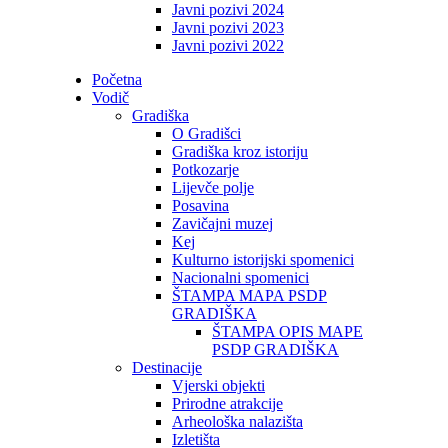
Javni pozivi 2024
Javni pozivi 2023
Javni pozivi 2022
Početna
Vodič
Gradiška
O Gradišci
Gradiška kroz istoriju
Potkozarje
Lijevče polje
Posavina
Zavičajni muzej
Kej
Kulturno istorijski spomenici
Nacionalni spomenici
ŠTAMPA MAPA PSDP
GRADIŠKA
ŠTAMPA OPIS MAPE
PSDP GRADIŠKA
Destinacije
Vjerski objekti
Prirodne atrakcije
Arheološka nalazišta
Izletišta