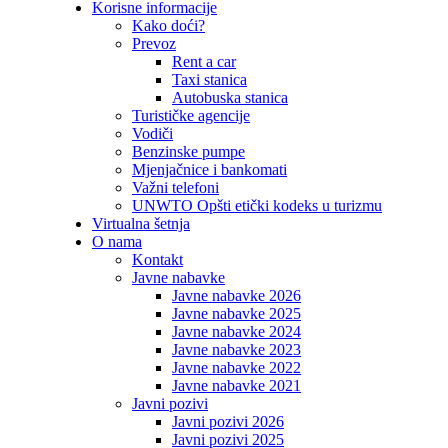
Korisne informacije
Kako doći?
Prevoz
Rent a car
Taxi stanica
Autobuska stanica
Turističke agencije
Vodiči
Benzinske pumpe
Mjenjačnice i bankomati
Važni telefoni
UNWTO Opšti etički kodeks u turizmu
Virtualna šetnja
O nama
Kontakt
Javne nabavke
Javne nabavke 2026
Javne nabavke 2025
Javne nabavke 2024
Javne nabavke 2023
Javne nabavke 2022
Javne nabavke 2021
Javni pozivi
Javni pozivi 2026
Javni pozivi 2025