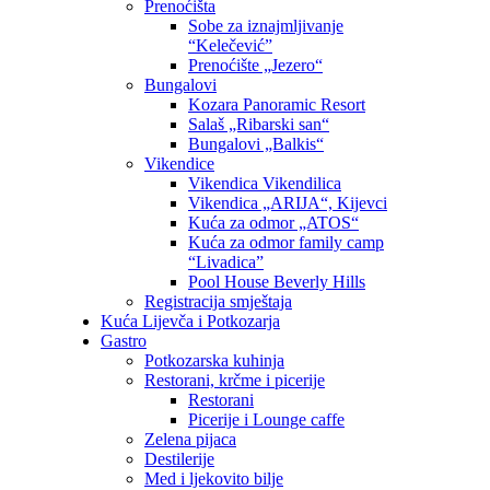
Prenoćišta
Sobe za iznajmljivanje
“Kelečević”
Prenoćište „Jezero“
Bungalovi
Kozara Panoramic Resort
Salaš „Ribarski san“
Bungalovi „Balkis“
Vikendice
Vikendica Vikendilica
Vikendica „ARIJA“, Kijevci
Kuća za odmor „ATOS“
Kuća za odmor family camp
“Livadica”
Pool House Beverly Hills
Registracija smještaja
Kuća Lijevča i Potkozarja
Gastro
Potkozarska kuhinja
Restorani, krčme i picerije
Restorani
Picerije i Lounge caffe
Zelena pijaca
Destilerije
Med i ljekovito bilje