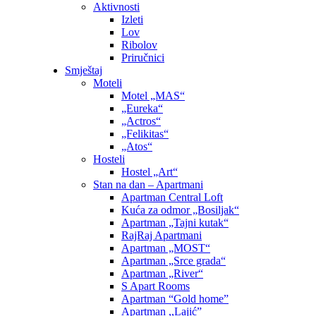
Aktivnosti
Izleti
Lov
Ribolov
Priručnici
Smještaj
Moteli
Motel „MAS“
„Eureka“
„Actros“
„Felikitas“
„Atos“
Hosteli
Hostel „Art“
Stan na dan – Apartmani
Apartman Central Loft
Kuća za odmor „Bosiljak“
Apartman „Tajni kutak“
RajRaj Apartmani
Apartman „MOST“
Apartman „Srce grada“
Apartman „River“
S Apart Rooms
Apartman “Gold home”
Apartman ,,Lajić”