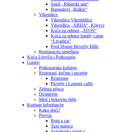
Salaš „Ribarski san“
Bungalovi „Balkis“
Vikendice
Vikendica Vikendilica
Vikendica „ARIJA“, Kijevci
Kuća za odmor „ATOS“
Kuća za odmor family camp
“Livadica”
Pool House Beverly Hills
Registracija smještaja
Kuća Lijevča i Potkozarja
Gastro
Potkozarska kuhinja
Restorani, krčme i picerije
Restorani
Picerije i Lounge caffe
Zelena pijaca
Destilerije
Med i ljekovito bilje
Korisne informacije
Kako doći?
Prevoz
Rent a car
Taxi stanica
Autobuska stanica