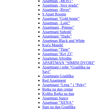
Apartman „MOST“
Apartman „Srce grada“
Apartman „River“
S Apart Rooms
Apartman “Gold home”
Apartman ,,Lajić”
Apartmani ,,Primus”
Apartmani Subotić
Apartmani “Dado”
Apartman Black and White
Kuća Mandić
Apartman “Time”
Apartman “Kej 23”
Apartman Afrodita
APARTMAN “SIMINI DVORI”
Apartmani i sobe “Gradiška na
Savi”
Apartmani Gradiška
Red Apartment
Apartmani “Lena ” i “Peky”
Bajka na dan centar
Koliba Bajka na dan
Apartman Sunce
Apartman “XENA”
Stan na dan Gradiška