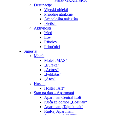
PSDP GRADIŠKA
Destinacije
Vjerski objekti
Prirodne atrakcije
Arheološka nalazišta
Izletišta
Aktivnosti
Izleti
Lov
Ribolov
Priručnici
Smještaj
Moteli
Motel „MAS“
„Eureka“
„Actros“
„Felikitas“
„Atos“
Hosteli
Hostel „Art“
Stan na dan – Apartmani
Apartman Central Loft
Kuća za odmor „Bosiljak“
Apartman „Tajni kutak“
RajRaj Apartmani