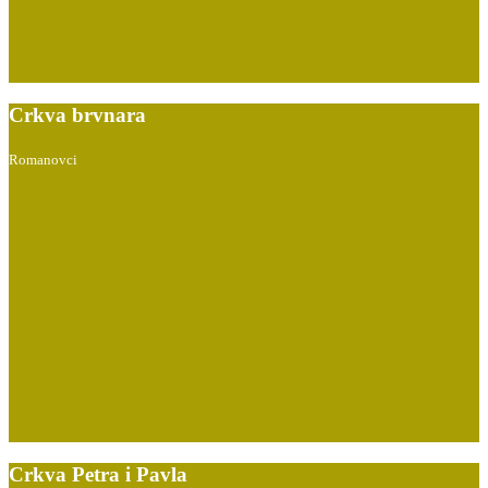
Crkva brvnara
Romanovci
Crkva Petra i Pavla