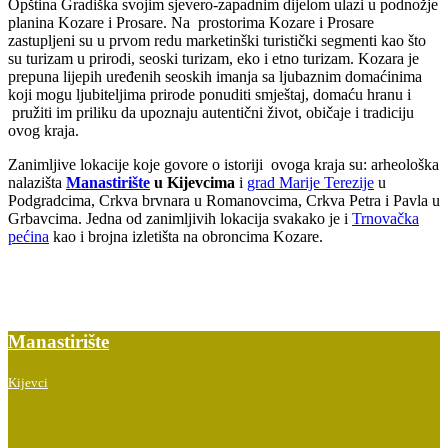
Opština Gradiška svojim sjevero-zapadnim dijelom ulazi u podnožje
planina Kozare i Prosare. Na prostorima Kozare i Prosare
zastupljeni su u prvom redu marketinški turistički segmenti kao što
su turizam u prirodi, seoski turizam, eko i etno turizam. Kozara je
prepuna lijepih uređenih seoskih imanja sa ljubaznim domaćinima
koji mogu ljubiteljima prirode ponuditi smještaj, domaću hranu i
pružiti im priliku da upoznaju autentični život, običaje i tradiciju
ovog kraja.
Zanimljive lokacije koje govore o istoriji ovoga kraja su: arheološka
nalazišta
Manastirište
u Kijevcima
i
grad Marije Terezije
u
Podgradcima, Crkva brvnara u Romanovcima, Crkva Petra i Pavla u
Grbavcima. Jedna od zanimljivih lokacija svakako je i
Trnovačka
pećina
kao i brojna izletišta na obroncima Kozare.
Manastirište
Kijevci