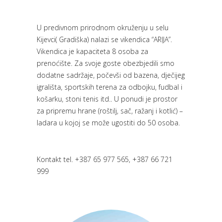
U predivnom prirodnom okruženju
u selu
Kijevci( Gradiška) nalazi se vikendica “ARIJA”.
Vikendica je kapaciteta 8 osoba za
prenoćište. Za svoje goste obezbjedili smo
dodatne sadržaje, počevši od bazena, dječijeg
igrališta, sportskih terena za odbojku, fudbal i
košarku, stoni tenis itd..
U ponudi je prostor
za pripremu hrane (roštilj, sač, ražanj i kotlić) –
ladara u kojoj se može ugostiti do 50 osoba.
Kontakt tel. +387 65 977 565,
+387 66 721
999