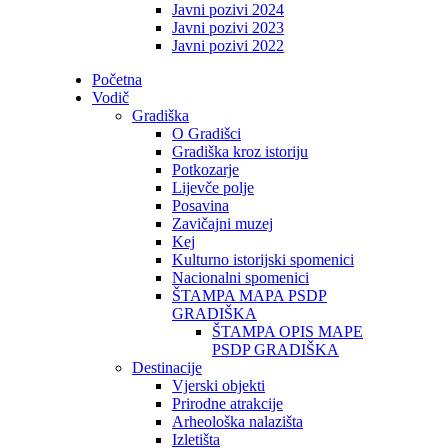
Javni pozivi 2024
Javni pozivi 2023
Javni pozivi 2022
Početna
Vodič
Gradiška
O Gradišci
Gradiška kroz istoriju
Potkozarje
Lijevče polje
Posavina
Zavičajni muzej
Kej
Kulturno istorijski spomenici
Nacionalni spomenici
ŠTAMPA MAPA PSDP
GRADIŠKA
ŠTAMPA OPIS MAPE
PSDP GRADIŠKA
Destinacije
Vjerski objekti
Prirodne atrakcije
Arheološka nalazišta
Izletišta