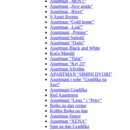
Apartman „MOST“
Apartman „Srce grada“
Apartman „River“
S Apart Rooms
Apartman “Gold home”
Apartman ,,Lajić”
Apartmani ,,Primus”
Apartmani Subotić
Apartmani “Dado”
Apartman Black and White
Kuća Mandić
Apartman “Time”
Apartman “Kej 23”
Apartman Afrodita
APARTMAN “SIMINI DVORI”
Apartmani i sobe “Gradiška na
Savi”
Apartmani Gradiška
Red Apartment
Apartmani “Lena ” i “Peky”
Bajka na dan centar
Koliba Bajka na dan
Apartman Sunce
Apartman “XENA”
Stan na dan Gradiška