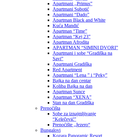
Apartmani ,,Primus”
Apartmani Subotić
Apartmani “Dado”
Apartman Black and White
Kuća Mandić
Apartman “Time”
Apartman “Kej 23”
Apartman Afrodita
APARTMAN “SIMINI DVORI”
Apartmani i sobe “Gradiška na
Savi”
Apartmani Gradiška
Red Apartment
Apartmani “Lena ” i “Peky”
Bajka na dan centar
Koliba Bajka na dan
Apartman Sunce
Apartman “XENA”
Stan na dan Gradiška
Prenoćišta
Sobe za iznajmljivanje
“Kelečević”
Prenoćište „Jezero“
Bungalovi
Kozara Panoramic Resort