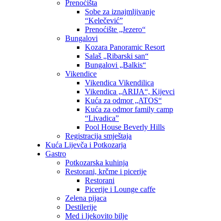
Prenoćišta
Sobe za iznajmljivanje
“Kelečević”
Prenoćište „Jezero“
Bungalovi
Kozara Panoramic Resort
Salaš „Ribarski san“
Bungalovi „Balkis“
Vikendice
Vikendica Vikendilica
Vikendica „ARIJA“, Kijevci
Kuća za odmor „ATOS“
Kuća za odmor family camp
“Livadica”
Pool House Beverly Hills
Registracija smještaja
Kuća Lijevča i Potkozarja
Gastro
Potkozarska kuhinja
Restorani, krčme i picerije
Restorani
Picerije i Lounge caffe
Zelena pijaca
Destilerije
Med i ljekovito bilje