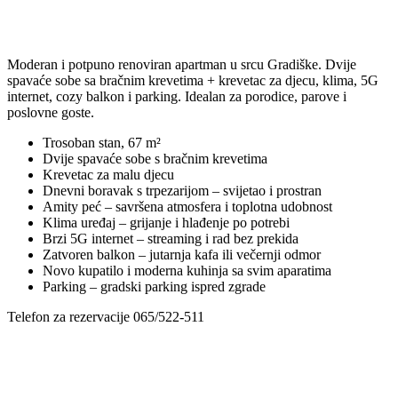
Moderan i potpuno renoviran apartman u srcu Gradiške. Dvije
spavaće sobe sa bračnim krevetima + krevetac za djecu, klima, 5G
internet, cozy balkon i parking. Idealan za porodice, parove i
poslovne goste.
Trosoban stan, 67 m²
Dvije spavaće sobe s bračnim krevetima
Krevetac za malu djecu
Dnevni boravak s trpezarijom – svijetao i prostran
Amity peć – savršena atmosfera i toplotna udobnost
Klima uređaj – grijanje i hlađenje po potrebi
Brzi 5G internet – streaming i rad bez prekida
Zatvoren balkon – jutarnja kafa ili večernji odmor
Novo kupatilo i moderna kuhinja sa svim aparatima
Parking – gradski parking ispred zgrade
Telefon za rezervacije 065/522-511