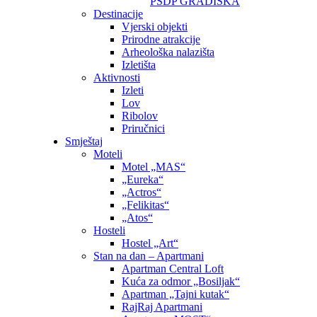
PSDP GRADIŠKA
Destinacije
Vjerski objekti
Prirodne atrakcije
Arheološka nalazišta
Izletišta
Aktivnosti
Izleti
Lov
Ribolov
Priručnici
Smještaj
Moteli
Motel „MAS“
„Eureka“
„Actros“
„Felikitas“
„Atos“
Hosteli
Hostel „Art“
Stan na dan – Apartmani
Apartman Central Loft
Kuća za odmor „Bosiljak“
Apartman „Tajni kutak“
RajRaj Apartmani