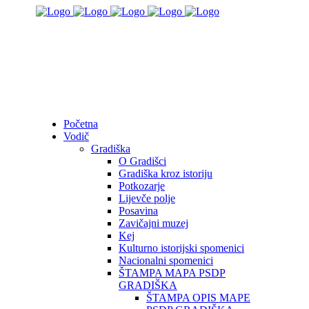
Početna
Vodič
Gradiška
O Gradišci
Gradiška kroz istoriju
Potkozarje
Lijevče polje
Posavina
Zavičajni muzej
Kej
Kulturno istorijski spomenici
Nacionalni spomenici
ŠTAMPA MAPA PSDP
GRADIŠKA
ŠTAMPA OPIS MAPE