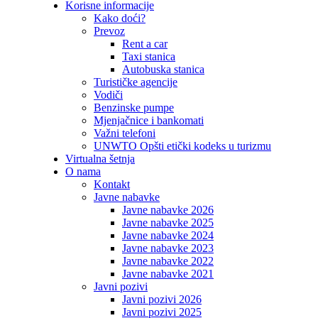
Korisne informacije
Kako doći?
Prevoz
Rent a car
Taxi stanica
Autobuska stanica
Turističke agencije
Vodiči
Benzinske pumpe
Mjenjačnice i bankomati
Važni telefoni
UNWTO Opšti etički kodeks u turizmu
Virtualna šetnja
O nama
Kontakt
Javne nabavke
Javne nabavke 2026
Javne nabavke 2025
Javne nabavke 2024
Javne nabavke 2023
Javne nabavke 2022
Javne nabavke 2021
Javni pozivi
Javni pozivi 2026
Javni pozivi 2025