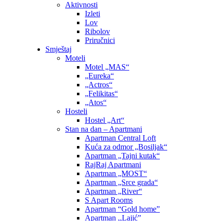
Aktivnosti
Izleti
Lov
Ribolov
Priručnici
Smještaj
Moteli
Motel „MAS“
„Eureka“
„Actros“
„Felikitas“
„Atos“
Hosteli
Hostel „Art“
Stan na dan – Apartmani
Apartman Central Loft
Kuća za odmor „Bosiljak“
Apartman „Tajni kutak“
RajRaj Apartmani
Apartman „MOST“
Apartman „Srce grada“
Apartman „River“
S Apart Rooms
Apartman “Gold home”
Apartman ,,Lajić”