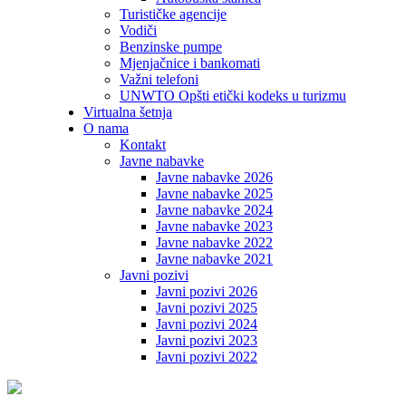
Turističke agencije
Vodiči
Benzinske pumpe
Mjenjačnice i bankomati
Važni telefoni
UNWTO Opšti etički kodeks u turizmu
Virtualna šetnja
O nama
Kontakt
Javne nabavke
Javne nabavke 2026
Javne nabavke 2025
Javne nabavke 2024
Javne nabavke 2023
Javne nabavke 2022
Javne nabavke 2021
Javni pozivi
Javni pozivi 2026
Javni pozivi 2025
Javni pozivi 2024
Javni pozivi 2023
Javni pozivi 2022