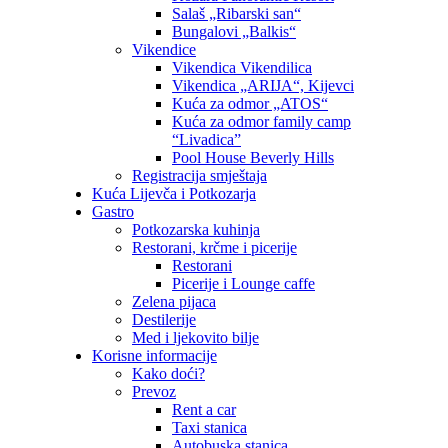
Salaš „Ribarski san“
Bungalovi „Balkis“
Vikendice
Vikendica Vikendilica
Vikendica „ARIJA“, Kijevci
Kuća za odmor „ATOS“
Kuća za odmor family camp
“Livadica”
Pool House Beverly Hills
Registracija smještaja
Kuća Lijevča i Potkozarja
Gastro
Potkozarska kuhinja
Restorani, krčme i picerije
Restorani
Picerije i Lounge caffe
Zelena pijaca
Destilerije
Med i ljekovito bilje
Korisne informacije
Kako doći?
Prevoz
Rent a car
Taxi stanica
Autobuska stanica