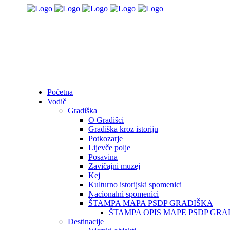
Početna
Vodič
Gradiška
O Gradišci
Gradiška kroz istoriju
Potkozarje
Lijevče polje
Posavina
Zavičajni muzej
Kej
Kulturno istorijski spomenici
Nacionalni spomenici
ŠTAMPA MAPA PSDP GRADIŠKA
ŠTAMPA OPIS MAPE PSDP GRA
Destinacije