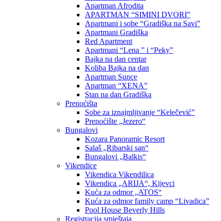
Apartman Afrodita
APARTMAN “SIMINI DVORI”
Apartmani i sobe “Gradiška na Savi”
Apartmani Gradiška
Red Apartment
Apartmani “Lena ” i “Peky”
Bajka na dan centar
Koliba Bajka na dan
Apartman Sunce
Apartman “XENA”
Stan na dan Gradiška
Prenoćišta
Sobe za iznajmljivanje “Kelečević”
Prenoćište „Jezero“
Bungalovi
Kozara Panoramic Resort
Salaš „Ribarski san“
Bungalovi „Balkis“
Vikendice
Vikendica Vikendilica
Vikendica „ARIJA“, Kijevci
Kuća za odmor „ATOS“
Kuća za odmor family camp “Livadica”
Pool House Beverly Hills
Registracija smještaja