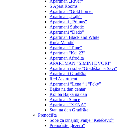
Apartman „River“
S Apart Rooms
Apartman “Gold home”
Apartman ,,Lajić”
Apartmani ,,Primus”
Apartmani Subotić
Apartmani “Dado”
Apartman Black and White
Kuća Mandić
Apartman “Time”
Apartman “Kej 23”
Apartman Afrodita
APARTMAN “SIMINI DVORI”
Apartmani i sobe “Gradiška na Savi”
Apartmani Gradiška
Red Apartment
Apartmani “Lena ” i “Peky”
Bajka na dan centar
Koliba Bajka na dan
Apartman Sunce
Apartman “XENA”
Stan na dan Gradiška
Prenoćišta
Sobe za iznajmljivanje “Kelečević”
Prenoćište „Jezero“