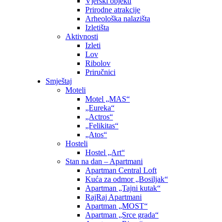
Vjerski objekti
Prirodne atrakcije
Arheološka nalazišta
Izletišta
Aktivnosti
Izleti
Lov
Ribolov
Priručnici
Smještaj
Moteli
Motel „MAS“
„Eureka“
„Actros“
„Felikitas“
„Atos“
Hosteli
Hostel „Art“
Stan na dan – Apartmani
Apartman Central Loft
Kuća za odmor „Bosiljak“
Apartman „Tajni kutak“
RajRaj Apartmani
Apartman „MOST“
Apartman „Srce grada“