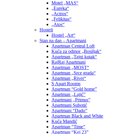
Motel „MAS“
„Eureka“
„Actros“
„Felikitas“
„Atos“
Hosteli
Hostel „Art“
Stan na dan – Apartmani
Apartman Central Loft
Kuća za odmor „Bosiljak“
Apartman „Tajni kutak“
RajRaj Apartmani
Apartman „MOST“
Apartman „Srce grada“
Apartman „River“
S Apart Rooms
Apartman “Gold home”
Apartman ,,Lajić”
Apartmani ,,Primus”
Apartmani Subotić
Apartmani “Dado”
Apartman Black and White
Kuća Mandić
Apartman “Time”
Apartman “Kej 23”