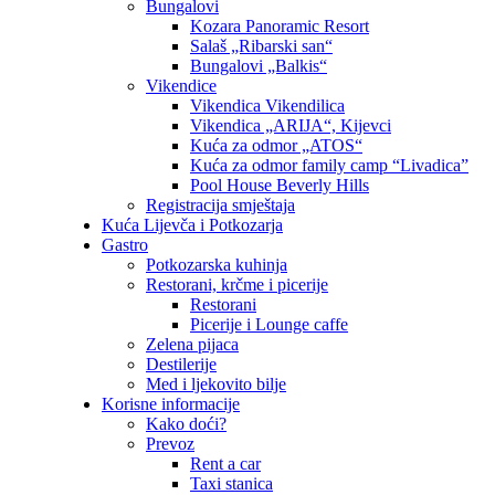
Bungalovi
Kozara Panoramic Resort
Salaš „Ribarski san“
Bungalovi „Balkis“
Vikendice
Vikendica Vikendilica
Vikendica „ARIJA“, Kijevci
Kuća za odmor „ATOS“
Kuća za odmor family camp “Livadica”
Pool House Beverly Hills
Registracija smještaja
Kuća Lijevča i Potkozarja
Gastro
Potkozarska kuhinja
Restorani, krčme i picerije
Restorani
Picerije i Lounge caffe
Zelena pijaca
Destilerije
Med i ljekovito bilje
Korisne informacije
Kako doći?
Prevoz
Rent a car
Taxi stanica