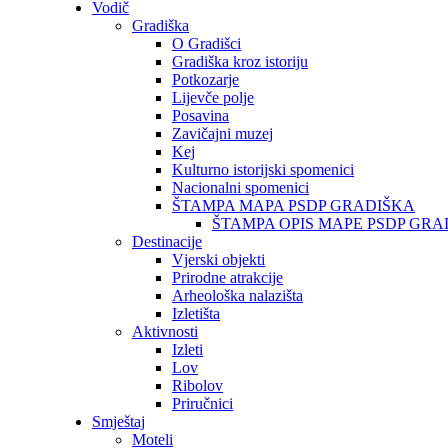
Vodič
Gradiška
O Gradišci
Gradiška kroz istoriju
Potkozarje
Lijevče polje
Posavina
Zavičajni muzej
Kej
Kulturno istorijski spomenici
Nacionalni spomenici
ŠTAMPA MAPA PSDP GRADIŠKA
ŠTAMPA OPIS MAPE PSDP GRA
Destinacije
Vjerski objekti
Prirodne atrakcije
Arheološka nalazišta
Izletišta
Aktivnosti
Izleti
Lov
Ribolov
Priručnici
Smještaj
Moteli