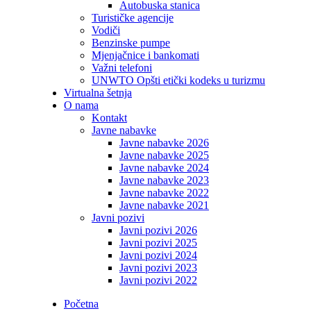
Autobuska stanica
Turističke agencije
Vodiči
Benzinske pumpe
Mjenjačnice i bankomati
Važni telefoni
UNWTO Opšti etički kodeks u turizmu
Virtualna šetnja
O nama
Kontakt
Javne nabavke
Javne nabavke 2026
Javne nabavke 2025
Javne nabavke 2024
Javne nabavke 2023
Javne nabavke 2022
Javne nabavke 2021
Javni pozivi
Javni pozivi 2026
Javni pozivi 2025
Javni pozivi 2024
Javni pozivi 2023
Javni pozivi 2022
Početna