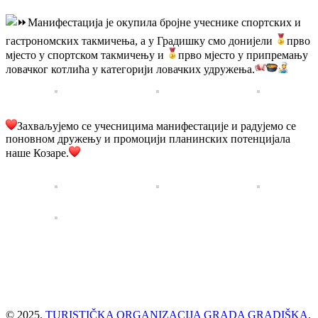
Манифестација је окупила бројне учеснике спортских и
гастрономских такмичења, а у Градишку смо донијели
прво
мјесто у спортском такмичењу и
прво мјесто у припремању
ловачког котлића у категорији ловачких удружења.
Захваљујемо се учесницима манифестације и радујемо се
поновном дружењу и промоцији планинских потенцијала
наше Козаре.
© 2025.
TURISTIČKA ORGANIZACIJA GRADA GRADIŠKA
.