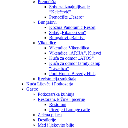
Prenoćišta
Sobe za iznajmljivanje
“Kelečević”
Prenoćište „Jezero“
Bungalovi
Kozara Panoramic Resort
Salaš „Ribarski san“
Bungalovi „Balkis“
Vikendice
Vikendica Vikendilica
Vikendica „ARIJA“, Kijevci
Kuća za odmor „ATOS“
Kuća za odmor family camp
“Livadica”
Pool House Beverly Hills
Registracija smještaja
Kuća Lijevča i Potkozarja
Gastro
Potkozarska kuhinja
Restorani, krčme i picerije
Restorani
Picerije i Lounge caffe
Zelena pijaca
Destilerije
Med i ljekovito bilje