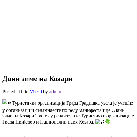
Дани зиме на Козари
Posted at h
in
Vijesti
by
admin
Туристичка организација Града Градишка узела је учешће
у организацији седамнаесте по реду манифестације „Дани
зиме на Козари“, коју су реализовале Туристичке организације
Града Приједор и Национални парк Козара.