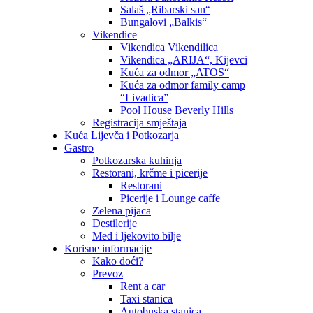
Salaš „Ribarski san“
Bungalovi „Balkis“
Vikendice
Vikendica Vikendilica
Vikendica „ARIJA“, Kijevci
Kuća za odmor „ATOS“
Kuća za odmor family camp
“Livadica”
Pool House Beverly Hills
Registracija smještaja
Kuća Lijevča i Potkozarja
Gastro
Potkozarska kuhinja
Restorani, krčme i picerije
Restorani
Picerije i Lounge caffe
Zelena pijaca
Destilerije
Med i ljekovito bilje
Korisne informacije
Kako doći?
Prevoz
Rent a car
Taxi stanica
Autobuska stanica