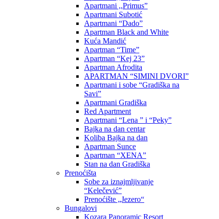
Apartmani ,,Primus”
Apartmani Subotić
Apartmani “Dado”
Apartman Black and White
Kuća Mandić
Apartman “Time”
Apartman “Kej 23”
Apartman Afrodita
APARTMAN “SIMINI DVORI”
Apartmani i sobe “Gradiška na
Savi”
Apartmani Gradiška
Red Apartment
Apartmani “Lena ” i “Peky”
Bajka na dan centar
Koliba Bajka na dan
Apartman Sunce
Apartman “XENA”
Stan na dan Gradiška
Prenoćišta
Sobe za iznajmljivanje
“Kelečević”
Prenoćište „Jezero“
Bungalovi
Kozara Panoramic Resort