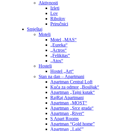
Aktivnosti
Izleti
Lov
Ribolov
Priručnici
Smještaj
Moteli
Motel „MAS“
„Eureka“
„Actros“
„Felikitas“
„Atos“
Hosteli
Hostel „Art“
Stan na dan – Apartmani
Apartman Central Loft
Kuća za odmor „Bosiljak“
Apartman „Tajni kutak“
RajRaj Apartmani
Apartman „MOST“
Apartman „Srce grada“
Apartman „River“
S Apart Rooms
Apartman “Gold home”
Apartman ,,Lajić”