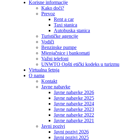
Korisne informacije
Kako doći?
Prevoz
Rent a car
Taxi stanica
Autobuska stanica
Turističke agencije
Vodiči
Benzinske pumpe
Mjenjačnice i bankomati
Važni telefoni
UNWTO Opšti etički kodeks u turizmu
Virtualna šetnja
O nama
Kontakt
Javne nabavke
Javne nabavke 2026
Javne nabavke 2025
Javne nabavke 2024
Javne nabavke 2023
Javne nabavke 2022
Javne nabavke 2021
Javni pozivi
Javni pozivi 2026
Javni pozivi 2025