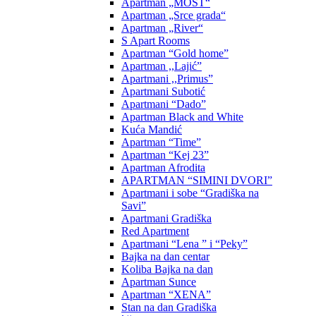
Apartman „MOST“
Apartman „Srce grada“
Apartman „River“
S Apart Rooms
Apartman “Gold home”
Apartman ,,Lajić”
Apartmani ,,Primus”
Apartmani Subotić
Apartmani “Dado”
Apartman Black and White
Kuća Mandić
Apartman “Time”
Apartman “Kej 23”
Apartman Afrodita
APARTMAN “SIMINI DVORI”
Apartmani i sobe “Gradiška na
Savi”
Apartmani Gradiška
Red Apartment
Apartmani “Lena ” i “Peky”
Bajka na dan centar
Koliba Bajka na dan
Apartman Sunce
Apartman “XENA”
Stan na dan Gradiška