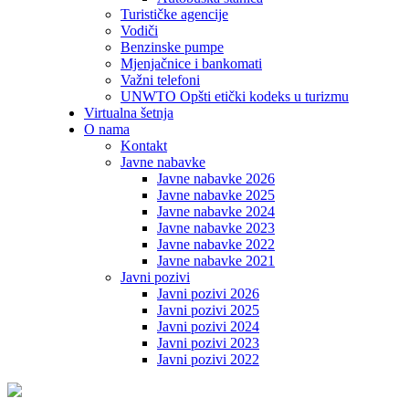
Turističke agencije
Vodiči
Benzinske pumpe
Mjenjačnice i bankomati
Važni telefoni
UNWTO Opšti etički kodeks u turizmu
Virtualna šetnja
O nama
Kontakt
Javne nabavke
Javne nabavke 2026
Javne nabavke 2025
Javne nabavke 2024
Javne nabavke 2023
Javne nabavke 2022
Javne nabavke 2021
Javni pozivi
Javni pozivi 2026
Javni pozivi 2025
Javni pozivi 2024
Javni pozivi 2023
Javni pozivi 2022