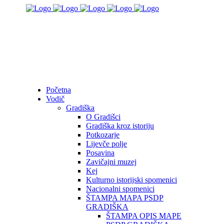
Početna
Vodič
Gradiška
O Gradišci
Gradiška kroz istoriju
Potkozarje
Lijevče polje
Posavina
Zavičajni muzej
Kej
Kulturno istorijski spomenici
Nacionalni spomenici
ŠTAMPA MAPA PSDP
GRADIŠKA
ŠTAMPA OPIS MAPE