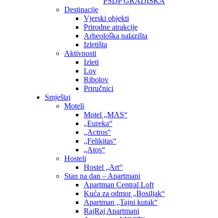
PSDP GRADIŠKA
Destinacije
Vjerski objekti
Prirodne atrakcije
Arheološka nalazišta
Izletišta
Aktivnosti
Izleti
Lov
Ribolov
Priručnici
Smještaj
Moteli
Motel „MAS“
„Eureka“
„Actros“
„Felikitas“
„Atos“
Hosteli
Hostel „Art“
Stan na dan – Apartmani
Apartman Central Loft
Kuća za odmor „Bosiljak“
Apartman „Tajni kutak“
RajRaj Apartmani