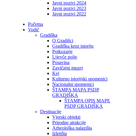
Javni pozivi 2024
Javni pozivi 2023
Javni pozivi 2022
Početna
Vodič
Gradiška
O Gradišci
Gradiška kroz istoriju
Potkozarje
Lijevče polje
Posavina
Zavičajni muzej
Kej
Kulturno istorijski spomenici
Nacionalni spomenici
ŠTAMPA MAPA PSDP
GRADIŠKA
ŠTAMPA OPIS MAPE
PSDP GRADIŠKA
Destinacije
Vjerski objekti
Prirodne atrakcije
Arheološka nalazišta
Izletišta