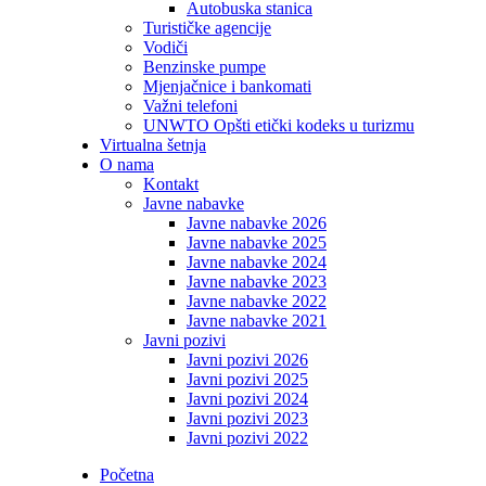
Autobuska stanica
Turističke agencije
Vodiči
Benzinske pumpe
Mjenjačnice i bankomati
Važni telefoni
UNWTO Opšti etički kodeks u turizmu
Virtualna šetnja
O nama
Kontakt
Javne nabavke
Javne nabavke 2026
Javne nabavke 2025
Javne nabavke 2024
Javne nabavke 2023
Javne nabavke 2022
Javne nabavke 2021
Javni pozivi
Javni pozivi 2026
Javni pozivi 2025
Javni pozivi 2024
Javni pozivi 2023
Javni pozivi 2022
Početna