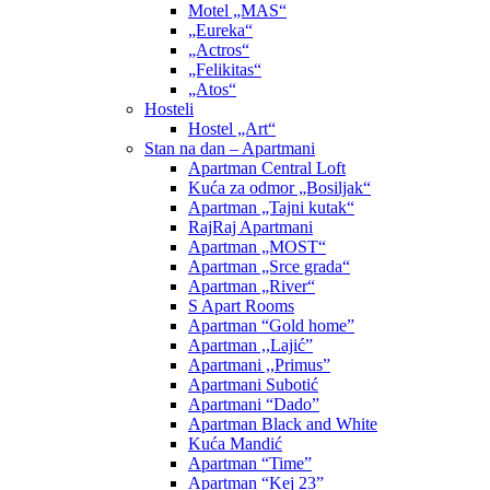
Motel „MAS“
„Eureka“
„Actros“
„Felikitas“
„Atos“
Hosteli
Hostel „Art“
Stan na dan – Apartmani
Apartman Central Loft
Kuća za odmor „Bosiljak“
Apartman „Tajni kutak“
RajRaj Apartmani
Apartman „MOST“
Apartman „Srce grada“
Apartman „River“
S Apart Rooms
Apartman “Gold home”
Apartman ,,Lajić”
Apartmani ,,Primus”
Apartmani Subotić
Apartmani “Dado”
Apartman Black and White
Kuća Mandić
Apartman “Time”
Apartman “Kej 23”