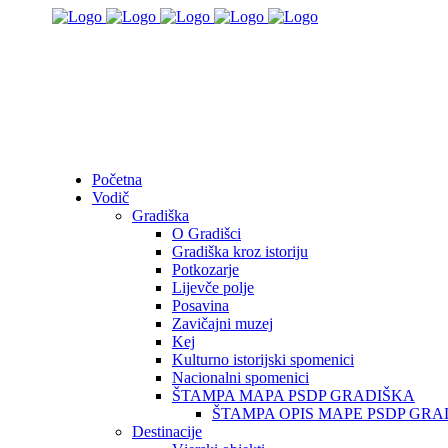
Početna
Vodič
Gradiška
O Gradišci
Gradiška kroz istoriju
Potkozarje
Lijevče polje
Posavina
Zavičajni muzej
Kej
Kulturno istorijski spomenici
Nacionalni spomenici
ŠTAMPA MAPA PSDP GRADIŠKA
ŠTAMPA OPIS MAPE PSDP GRA
Destinacije