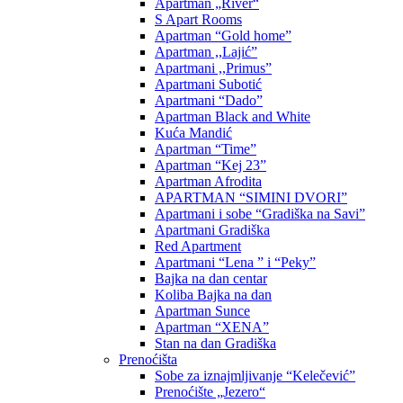
Apartman „River“
S Apart Rooms
Apartman “Gold home”
Apartman ,,Lajić”
Apartmani ,,Primus”
Apartmani Subotić
Apartmani “Dado”
Apartman Black and White
Kuća Mandić
Apartman “Time”
Apartman “Kej 23”
Apartman Afrodita
APARTMAN “SIMINI DVORI”
Apartmani i sobe “Gradiška na Savi”
Apartmani Gradiška
Red Apartment
Apartmani “Lena ” i “Peky”
Bajka na dan centar
Koliba Bajka na dan
Apartman Sunce
Apartman “XENA”
Stan na dan Gradiška
Prenoćišta
Sobe za iznajmljivanje “Kelečević”
Prenoćište „Jezero“