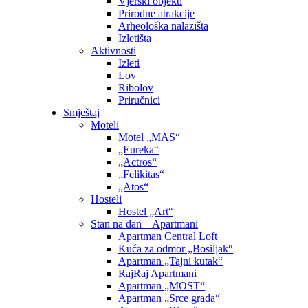
Vjerski objekti
Prirodne atrakcije
Arheološka nalazišta
Izletišta
Aktivnosti
Izleti
Lov
Ribolov
Priručnici
Smještaj
Moteli
Motel „MAS“
„Eureka“
„Actros“
„Felikitas“
„Atos“
Hosteli
Hostel „Art“
Stan na dan – Apartmani
Apartman Central Loft
Kuća za odmor „Bosiljak“
Apartman „Tajni kutak“
RajRaj Apartmani
Apartman „MOST“
Apartman „Srce grada“