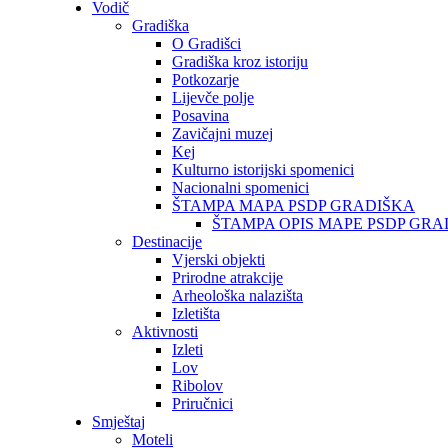
Vodič
Gradiška
O Gradišci
Gradiška kroz istoriju
Potkozarje
Lijevče polje
Posavina
Zavičajni muzej
Kej
Kulturno istorijski spomenici
Nacionalni spomenici
ŠTAMPA MAPA PSDP GRADIŠKA
ŠTAMPA OPIS MAPE PSDP GRA
Destinacije
Vjerski objekti
Prirodne atrakcije
Arheološka nalazišta
Izletišta
Aktivnosti
Izleti
Lov
Ribolov
Priručnici
Smještaj
Moteli