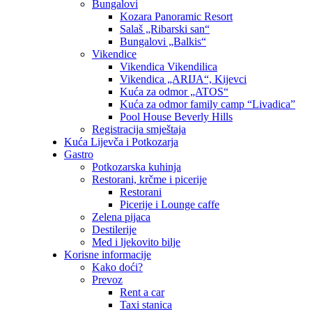
Bungalovi
Kozara Panoramic Resort
Salaš „Ribarski san“
Bungalovi „Balkis“
Vikendice
Vikendica Vikendilica
Vikendica „ARIJA“, Kijevci
Kuća za odmor „ATOS“
Kuća za odmor family camp “Livadica”
Pool House Beverly Hills
Registracija smještaja
Kuća Lijevča i Potkozarja
Gastro
Potkozarska kuhinja
Restorani, krčme i picerije
Restorani
Picerije i Lounge caffe
Zelena pijaca
Destilerije
Med i ljekovito bilje
Korisne informacije
Kako doći?
Prevoz
Rent a car
Taxi stanica