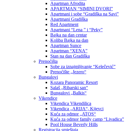
Apartman Afrodita
APARTMAN “SIMINI DVORI”
Apartmani i sobe “Gradiška na Savi”
Apartmani Gradiška
Red Apartment
Apartmani “Lena ” i “Peky”
Bajka na dan centar
Koliba Bajka na dan
Apartman Sunce
Apartman “XENA”
Stan na dan Gradiška
Prenoćišta
Sobe za iznajmljivanje “Kelečević”
Prenoćište „Jezero“
Bungalovi
Kozara Panoramic Resort
Salaš „Ribarski san“
Bungalovi „Balkis“
Vikendice
Vikendica Vikendilica
Vikendica „ARIJA“, Kijevci
Kuća za odmor „ATOS“
Kuća za odmor family camp “Livadica”
Pool House Beverly Hills
Registracija smještaja