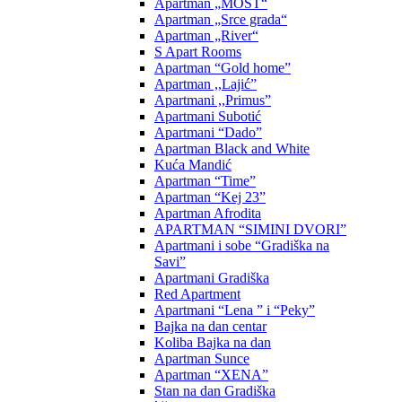
Apartman „MOST“
Apartman „Srce grada“
Apartman „River“
S Apart Rooms
Apartman “Gold home”
Apartman ,,Lajić”
Apartmani ,,Primus”
Apartmani Subotić
Apartmani “Dado”
Apartman Black and White
Kuća Mandić
Apartman “Time”
Apartman “Kej 23”
Apartman Afrodita
APARTMAN “SIMINI DVORI”
Apartmani i sobe “Gradiška na
Savi”
Apartmani Gradiška
Red Apartment
Apartmani “Lena ” i “Peky”
Bajka na dan centar
Koliba Bajka na dan
Apartman Sunce
Apartman “XENA”
Stan na dan Gradiška