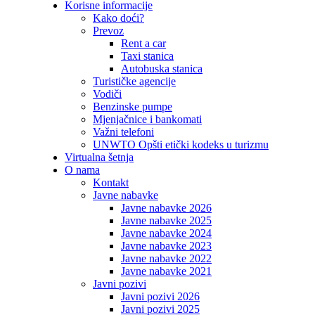
Korisne informacije
Kako doći?
Prevoz
Rent a car
Taxi stanica
Autobuska stanica
Turističke agencije
Vodiči
Benzinske pumpe
Mjenjačnice i bankomati
Važni telefoni
UNWTO Opšti etički kodeks u turizmu
Virtualna šetnja
O nama
Kontakt
Javne nabavke
Javne nabavke 2026
Javne nabavke 2025
Javne nabavke 2024
Javne nabavke 2023
Javne nabavke 2022
Javne nabavke 2021
Javni pozivi
Javni pozivi 2026
Javni pozivi 2025