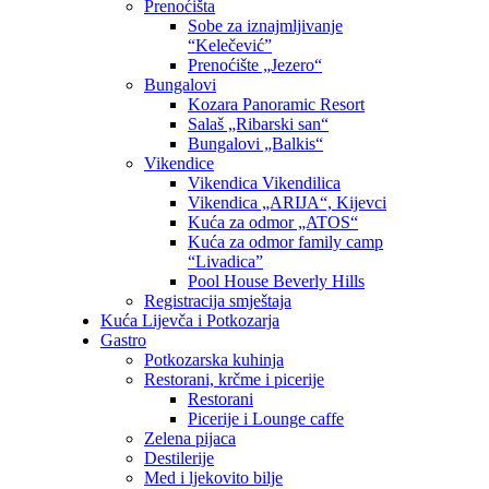
Prenoćišta
Sobe za iznajmljivanje
“Kelečević”
Prenoćište „Jezero“
Bungalovi
Kozara Panoramic Resort
Salaš „Ribarski san“
Bungalovi „Balkis“
Vikendice
Vikendica Vikendilica
Vikendica „ARIJA“, Kijevci
Kuća za odmor „ATOS“
Kuća za odmor family camp
“Livadica”
Pool House Beverly Hills
Registracija smještaja
Kuća Lijevča i Potkozarja
Gastro
Potkozarska kuhinja
Restorani, krčme i picerije
Restorani
Picerije i Lounge caffe
Zelena pijaca
Destilerije
Med i ljekovito bilje