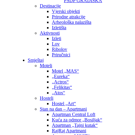
PSDP GRADIŠKA
Destinacije
Vjerski objekti
Prirodne atrakcije
Arheološka nalazišta
Izletišta
Aktivnosti
Izleti
Lov
Ribolov
Priručnici
Smještaj
Moteli
Motel „MAS“
„Eureka“
„Actros“
„Felikitas“
„Atos“
Hosteli
Hostel „Art“
Stan na dan – Apartmani
Apartman Central Loft
Kuća za odmor „Bosiljak“
Apartman „Tajni kutak“
RajRaj Apartmani