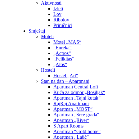
Aktivnosti
Izleti
Lov
Ribolov
Priručnici
Smještaj
Moteli
Motel „MAS“
„Eureka“
„Actros“
„Felikitas“
„Atos“
Hosteli
Hostel „Art“
Stan na dan – Apartmani
Apartman Central Loft
Kuća za odmor „Bosiljak“
Apartman „Tajni kutak“
RajRaj Apartmani
Apartman „MOST“
Apartman „Srce grada“
Apartman „River“
S Apart Rooms
Apartman “Gold home”
Apartman ,,Lajić”