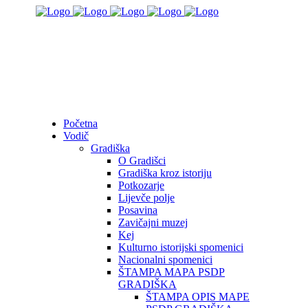
Početna
Vodič
Gradiška
O Gradišci
Gradiška kroz istoriju
Potkozarje
Lijevče polje
Posavina
Zavičajni muzej
Kej
Kulturno istorijski spomenici
Nacionalni spomenici
ŠTAMPA MAPA PSDP
GRADIŠKA
ŠTAMPA OPIS MAPE