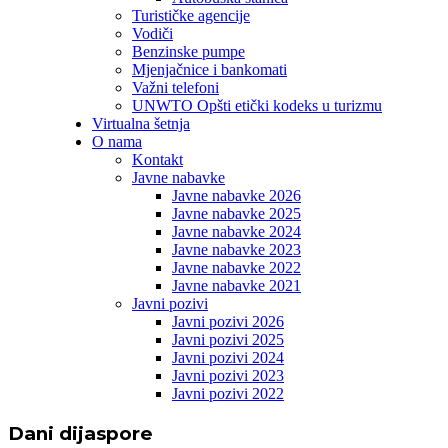
Turističke agencije
Vodiči
Benzinske pumpe
Mjenjačnice i bankomati
Važni telefoni
UNWTO Opšti etički kodeks u turizmu
Virtualna šetnja
O nama
Kontakt
Javne nabavke
Javne nabavke 2026
Javne nabavke 2025
Javne nabavke 2024
Javne nabavke 2023
Javne nabavke 2022
Javne nabavke 2021
Javni pozivi
Javni pozivi 2026
Javni pozivi 2025
Javni pozivi 2024
Javni pozivi 2023
Javni pozivi 2022
Dani dijaspore