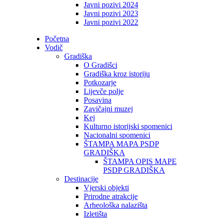
Javni pozivi 2024
Javni pozivi 2023
Javni pozivi 2022
Početna
Vodič
Gradiška
O Gradišci
Gradiška kroz istoriju
Potkozarje
Lijevče polje
Posavina
Zavičajni muzej
Kej
Kulturno istorijski spomenici
Nacionalni spomenici
ŠTAMPA MAPA PSDP
GRADIŠKA
ŠTAMPA OPIS MAPE
PSDP GRADIŠKA
Destinacije
Vjerski objekti
Prirodne atrakcije
Arheološka nalazišta
Izletišta