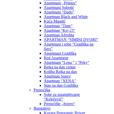
Apartmani ,,Primus”
Apartmani Subotić
Apartmani “Dado”
Apartman Black and White
Kuća Mandić
Apartman “Time”
Apartman “Kej 23”
Apartman Afrodita
APARTMAN “SIMINI DVORI”
Apartmani i sobe “Gradiška na
Savi”
Apartmani Gradiška
Red Apartment
Apartmani “Lena ” i “Peky”
Bajka na dan centar
Koliba Bajka na dan
Apartman Sunce
Apartman “XENA”
Stan na dan Gradiška
Prenoćišta
Sobe za iznajmljivanje
“Kelečević”
Prenoćište „Jezero“
Bungalovi
Kozara Panoramic Resort