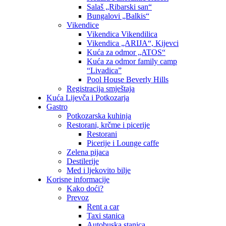
Salaš „Ribarski san“
Bungalovi „Balkis“
Vikendice
Vikendica Vikendilica
Vikendica „ARIJA“, Kijevci
Kuća za odmor „ATOS“
Kuća za odmor family camp
“Livadica”
Pool House Beverly Hills
Registracija smještaja
Kuća Lijevča i Potkozarja
Gastro
Potkozarska kuhinja
Restorani, krčme i picerije
Restorani
Picerije i Lounge caffe
Zelena pijaca
Destilerije
Med i ljekovito bilje
Korisne informacije
Kako doći?
Prevoz
Rent a car
Taxi stanica
Autobuska stanica