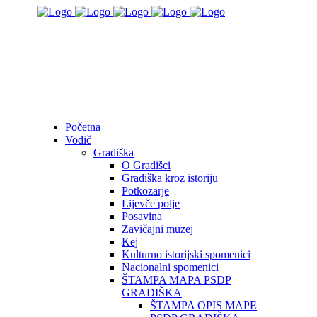
Početna
Vodič
Gradiška
O Gradišci
Gradiška kroz istoriju
Potkozarje
Lijevče polje
Posavina
Zavičajni muzej
Kej
Kulturno istorijski spomenici
Nacionalni spomenici
ŠTAMPA MAPA PSDP
GRADIŠKA
ŠTAMPA OPIS MAPE