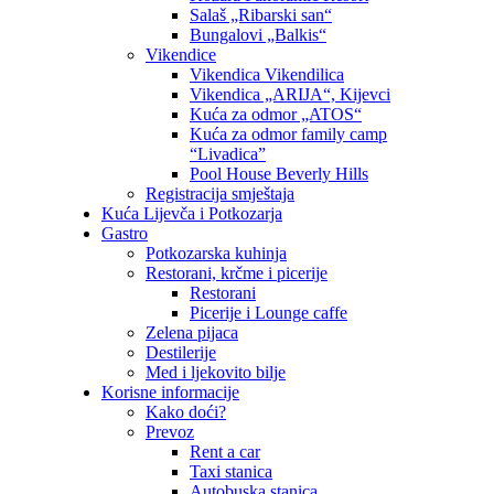
Salaš „Ribarski san“
Bungalovi „Balkis“
Vikendice
Vikendica Vikendilica
Vikendica „ARIJA“, Kijevci
Kuća za odmor „ATOS“
Kuća za odmor family camp
“Livadica”
Pool House Beverly Hills
Registracija smještaja
Kuća Lijevča i Potkozarja
Gastro
Potkozarska kuhinja
Restorani, krčme i picerije
Restorani
Picerije i Lounge caffe
Zelena pijaca
Destilerije
Med i ljekovito bilje
Korisne informacije
Kako doći?
Prevoz
Rent a car
Taxi stanica
Autobuska stanica