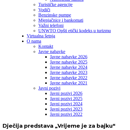
Turističke agencije
Vodiči
Benzinske pumpe
Mjenjačnice i bankomati
Važni telefoni
UNWTO Opšti etički kodeks u turizmu
Virtualna šetnja
O nama
Kontakt
Javne nabavke
Javne nabavke 2026
Javne nabavke 2025
Javne nabavke 2024
Javne nabavke 2023
Javne nabavke 2022
Javne nabavke 2021
Javni pozivi
Javni pozivi 2026
Javni pozivi 2025
Javni pozivi 2024
Javni pozivi 2023
Javni pozivi 2022
Dječija predstava „Vrijeme je za bajku“