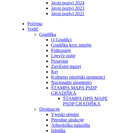
Javni pozivi 2024
Javni pozivi 2023
Javni pozivi 2022
Početna
Vodič
Gradiška
O Gradišci
Gradiška kroz istoriju
Potkozarje
Lijevče polje
Posavina
Zavičajni muzej
Kej
Kulturno istorijski spomenici
Nacionalni spomenici
ŠTAMPA MAPA PSDP
GRADIŠKA
ŠTAMPA OPIS MAPE
PSDP GRADIŠKA
Destinacije
Vjerski objekti
Prirodne atrakcije
Arheološka nalazišta
Izletišta