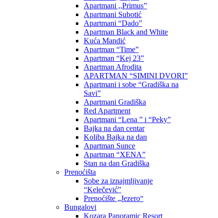
Apartmani ,,Primus”
Apartmani Subotić
Apartmani “Dado”
Apartman Black and White
Kuća Mandić
Apartman “Time”
Apartman “Kej 23”
Apartman Afrodita
APARTMAN “SIMINI DVORI”
Apartmani i sobe “Gradiška na
Savi”
Apartmani Gradiška
Red Apartment
Apartmani “Lena ” i “Peky”
Bajka na dan centar
Koliba Bajka na dan
Apartman Sunce
Apartman “XENA”
Stan na dan Gradiška
Prenoćišta
Sobe za iznajmljivanje
“Kelečević”
Prenoćište „Jezero“
Bungalovi
Kozara Panoramic Resort