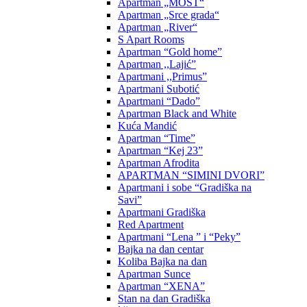
Apartman „MOST“
Apartman „Srce grada“
Apartman „River“
S Apart Rooms
Apartman “Gold home”
Apartman ,,Lajić”
Apartmani ,,Primus”
Apartmani Subotić
Apartmani “Dado”
Apartman Black and White
Kuća Mandić
Apartman “Time”
Apartman “Kej 23”
Apartman Afrodita
APARTMAN “SIMINI DVORI”
Apartmani i sobe “Gradiška na
Savi”
Apartmani Gradiška
Red Apartment
Apartmani “Lena ” i “Peky”
Bajka na dan centar
Koliba Bajka na dan
Apartman Sunce
Apartman “XENA”
Stan na dan Gradiška