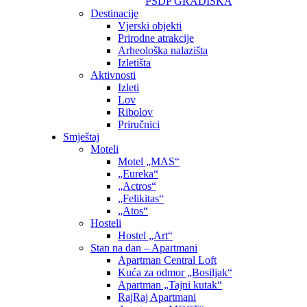
PSDP GRADIŠKA
Destinacije
Vjerski objekti
Prirodne atrakcije
Arheološka nalazišta
Izletišta
Aktivnosti
Izleti
Lov
Ribolov
Priručnici
Smještaj
Moteli
Motel „MAS“
„Eureka“
„Actros“
„Felikitas“
„Atos“
Hosteli
Hostel „Art“
Stan na dan – Apartmani
Apartman Central Loft
Kuća za odmor „Bosiljak“
Apartman „Tajni kutak“
RajRaj Apartmani