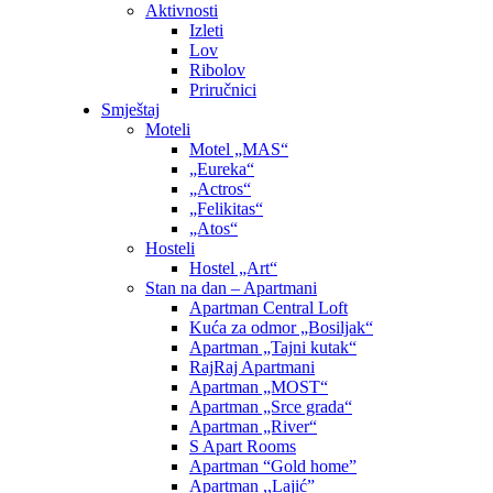
Aktivnosti
Izleti
Lov
Ribolov
Priručnici
Smještaj
Moteli
Motel „MAS“
„Eureka“
„Actros“
„Felikitas“
„Atos“
Hosteli
Hostel „Art“
Stan na dan – Apartmani
Apartman Central Loft
Kuća za odmor „Bosiljak“
Apartman „Tajni kutak“
RajRaj Apartmani
Apartman „MOST“
Apartman „Srce grada“
Apartman „River“
S Apart Rooms
Apartman “Gold home”
Apartman ,,Lajić”