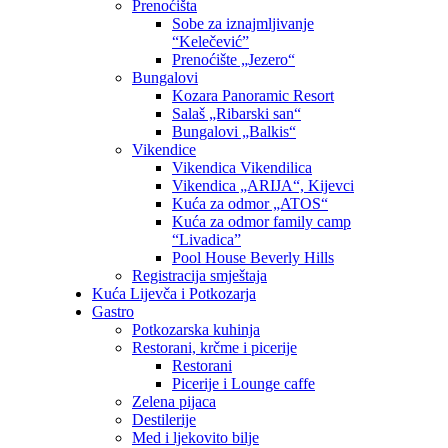
Prenoćišta
Sobe za iznajmljivanje
“Kelečević”
Prenoćište „Jezero“
Bungalovi
Kozara Panoramic Resort
Salaš „Ribarski san“
Bungalovi „Balkis“
Vikendice
Vikendica Vikendilica
Vikendica „ARIJA“, Kijevci
Kuća za odmor „ATOS“
Kuća za odmor family camp
“Livadica”
Pool House Beverly Hills
Registracija smještaja
Kuća Lijevča i Potkozarja
Gastro
Potkozarska kuhinja
Restorani, krčme i picerije
Restorani
Picerije i Lounge caffe
Zelena pijaca
Destilerije
Med i ljekovito bilje