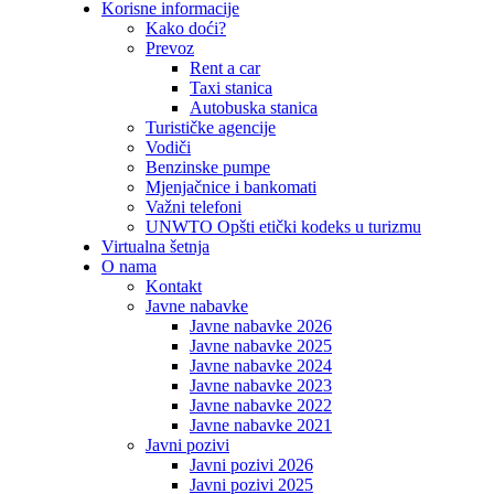
Korisne informacije
Kako doći?
Prevoz
Rent a car
Taxi stanica
Autobuska stanica
Turističke agencije
Vodiči
Benzinske pumpe
Mjenjačnice i bankomati
Važni telefoni
UNWTO Opšti etički kodeks u turizmu
Virtualna šetnja
O nama
Kontakt
Javne nabavke
Javne nabavke 2026
Javne nabavke 2025
Javne nabavke 2024
Javne nabavke 2023
Javne nabavke 2022
Javne nabavke 2021
Javni pozivi
Javni pozivi 2026
Javni pozivi 2025