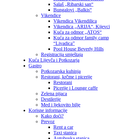
Salaš „Ribarski san“
Bungalovi „Balkis“
Vikendice
Vikendica Vikendilica
Vikendica „ARIJA“, Kijevci
Kuća za odmor „ATOS“
Kuća za odmor family camp
“Livadica”
Pool House Beverly Hills
Registracija smještaja
Kuća Lijevča i Potkozarja
Gastro
Potkozarska kuhinja
Restorani, krčme i picerije
Restorani
Picerije i Lounge caffe
Zelena pijaca
Destilerije
Med i ljekovito bilje
Korisne informacije
Kako doći?
Prevoz
Rent a car
Taxi stanica
Autobuska stanica