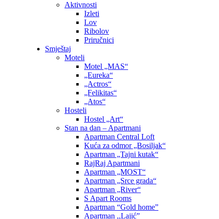
Aktivnosti
Izleti
Lov
Ribolov
Priručnici
Smještaj
Moteli
Motel „MAS“
„Eureka“
„Actros“
„Felikitas“
„Atos“
Hosteli
Hostel „Art“
Stan na dan – Apartmani
Apartman Central Loft
Kuća za odmor „Bosiljak“
Apartman „Tajni kutak“
RajRaj Apartmani
Apartman „MOST“
Apartman „Srce grada“
Apartman „River“
S Apart Rooms
Apartman “Gold home”
Apartman ,,Lajić”