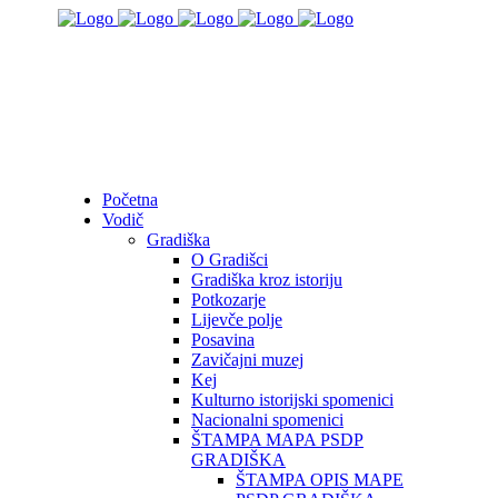
Početna
Vodič
Gradiška
O Gradišci
Gradiška kroz istoriju
Potkozarje
Lijevče polje
Posavina
Zavičajni muzej
Kej
Kulturno istorijski spomenici
Nacionalni spomenici
ŠTAMPA MAPA PSDP
GRADIŠKA
ŠTAMPA OPIS MAPE