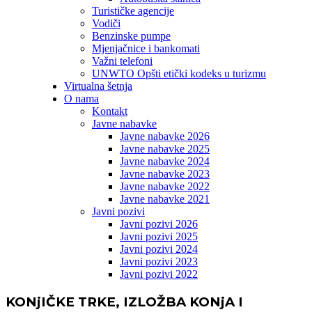
Turističke agencije
Vodiči
Benzinske pumpe
Mjenjačnice i bankomati
Važni telefoni
UNWTO Opšti etički kodeks u turizmu
Virtualna šetnja
O nama
Kontakt
Javne nabavke
Javne nabavke 2026
Javne nabavke 2025
Javne nabavke 2024
Javne nabavke 2023
Javne nabavke 2022
Javne nabavke 2021
Javni pozivi
Javni pozivi 2026
Javni pozivi 2025
Javni pozivi 2024
Javni pozivi 2023
Javni pozivi 2022
KONjIČKE TRKE, IZLOŽBA KONjA I