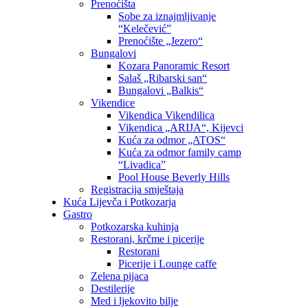
Prenoćišta
Sobe za iznajmljivanje
“Kelečević”
Prenoćište „Jezero“
Bungalovi
Kozara Panoramic Resort
Salaš „Ribarski san“
Bungalovi „Balkis“
Vikendice
Vikendica Vikendilica
Vikendica „ARIJA“, Kijevci
Kuća za odmor „ATOS“
Kuća za odmor family camp
“Livadica”
Pool House Beverly Hills
Registracija smještaja
Kuća Lijevča i Potkozarja
Gastro
Potkozarska kuhinja
Restorani, krčme i picerije
Restorani
Picerije i Lounge caffe
Zelena pijaca
Destilerije
Med i ljekovito bilje