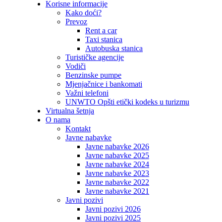
Korisne informacije
Kako doći?
Prevoz
Rent a car
Taxi stanica
Autobuska stanica
Turističke agencije
Vodiči
Benzinske pumpe
Mjenjačnice i bankomati
Važni telefoni
UNWTO Opšti etički kodeks u turizmu
Virtualna šetnja
O nama
Kontakt
Javne nabavke
Javne nabavke 2026
Javne nabavke 2025
Javne nabavke 2024
Javne nabavke 2023
Javne nabavke 2022
Javne nabavke 2021
Javni pozivi
Javni pozivi 2026
Javni pozivi 2025