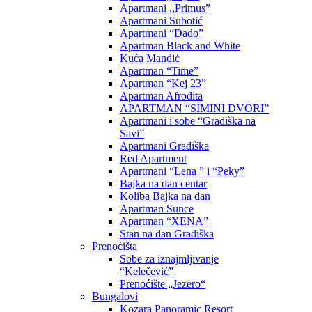
Apartmani ,,Primus”
Apartmani Subotić
Apartmani “Dado”
Apartman Black and White
Kuća Mandić
Apartman “Time”
Apartman “Kej 23”
Apartman Afrodita
APARTMAN “SIMINI DVORI”
Apartmani i sobe “Gradiška na
Savi”
Apartmani Gradiška
Red Apartment
Apartmani “Lena ” i “Peky”
Bajka na dan centar
Koliba Bajka na dan
Apartman Sunce
Apartman “XENA”
Stan na dan Gradiška
Prenoćišta
Sobe za iznajmljivanje
“Kelečević”
Prenoćište „Jezero“
Bungalovi
Kozara Panoramic Resort