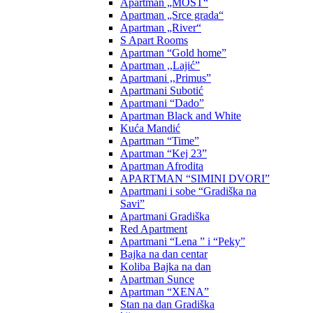
Apartman „MOST“
Apartman „Srce grada“
Apartman „River“
S Apart Rooms
Apartman “Gold home”
Apartman ,,Lajić”
Apartmani ,,Primus”
Apartmani Subotić
Apartmani “Dado”
Apartman Black and White
Kuća Mandić
Apartman “Time”
Apartman “Kej 23”
Apartman Afrodita
APARTMAN “SIMINI DVORI”
Apartmani i sobe “Gradiška na
Savi”
Apartmani Gradiška
Red Apartment
Apartmani “Lena ” i “Peky”
Bajka na dan centar
Koliba Bajka na dan
Apartman Sunce
Apartman “XENA”
Stan na dan Gradiška