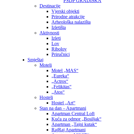
PSDP GRADIŠKA
Destinacije
Vjerski objekti
Prirodne atrakcije
Arheološka nalazišta
Izletišta
Aktivnosti
Izleti
Lov
Ribolov
Priručnici
Smještaj
Moteli
Motel „MAS“
„Eureka“
„Actros“
„Felikitas“
„Atos“
Hosteli
Hostel „Art“
Stan na dan – Apartmani
Apartman Central Loft
Kuća za odmor „Bosiljak“
Apartman „Tajni kutak“
RajRaj Apartmani