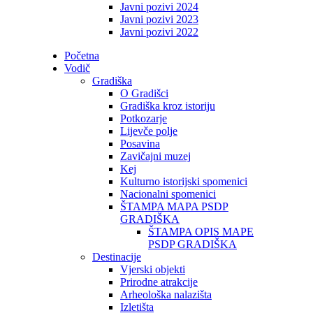
Javni pozivi 2024
Javni pozivi 2023
Javni pozivi 2022
Početna
Vodič
Gradiška
O Gradišci
Gradiška kroz istoriju
Potkozarje
Lijevče polje
Posavina
Zavičajni muzej
Kej
Kulturno istorijski spomenici
Nacionalni spomenici
ŠTAMPA MAPA PSDP
GRADIŠKA
ŠTAMPA OPIS MAPE
PSDP GRADIŠKA
Destinacije
Vjerski objekti
Prirodne atrakcije
Arheološka nalazišta
Izletišta