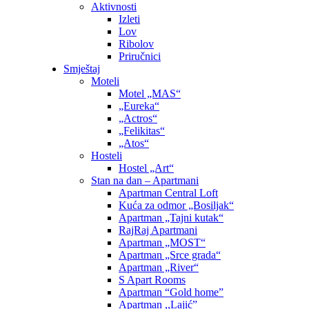
Aktivnosti
Izleti
Lov
Ribolov
Priručnici
Smještaj
Moteli
Motel „MAS“
„Eureka“
„Actros“
„Felikitas“
„Atos“
Hosteli
Hostel „Art“
Stan na dan – Apartmani
Apartman Central Loft
Kuća za odmor „Bosiljak“
Apartman „Tajni kutak“
RajRaj Apartmani
Apartman „MOST“
Apartman „Srce grada“
Apartman „River“
S Apart Rooms
Apartman “Gold home”
Apartman ,,Lajić”