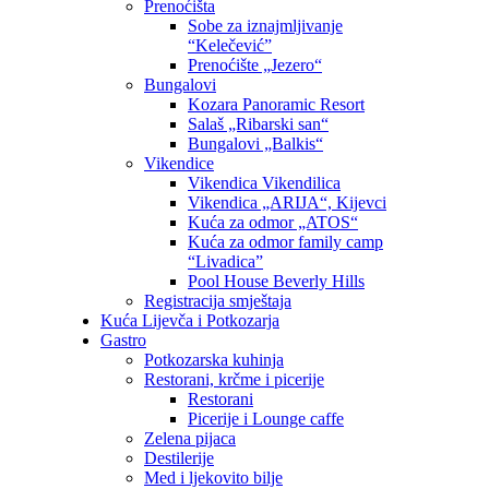
Prenoćišta
Sobe za iznajmljivanje
“Kelečević”
Prenoćište „Jezero“
Bungalovi
Kozara Panoramic Resort
Salaš „Ribarski san“
Bungalovi „Balkis“
Vikendice
Vikendica Vikendilica
Vikendica „ARIJA“, Kijevci
Kuća za odmor „ATOS“
Kuća za odmor family camp
“Livadica”
Pool House Beverly Hills
Registracija smještaja
Kuća Lijevča i Potkozarja
Gastro
Potkozarska kuhinja
Restorani, krčme i picerije
Restorani
Picerije i Lounge caffe
Zelena pijaca
Destilerije
Med i ljekovito bilje