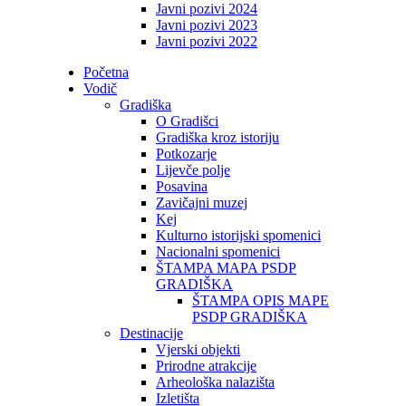
Javni pozivi 2024
Javni pozivi 2023
Javni pozivi 2022
Početna
Vodič
Gradiška
O Gradišci
Gradiška kroz istoriju
Potkozarje
Lijevče polje
Posavina
Zavičajni muzej
Kej
Kulturno istorijski spomenici
Nacionalni spomenici
ŠTAMPA MAPA PSDP
GRADIŠKA
ŠTAMPA OPIS MAPE
PSDP GRADIŠKA
Destinacije
Vjerski objekti
Prirodne atrakcije
Arheološka nalazišta
Izletišta