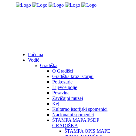
Početna
Vodič
Gradiška
O Gradišci
Gradiška kroz istoriju
Potkozarje
Lijevče polje
Posavina
Zavičajni muzej
Kej
Kulturno istorijski spomenici
Nacionalni spomenici
ŠTAMPA MAPA PSDP
GRADIŠKA
ŠTAMPA OPIS MAPE