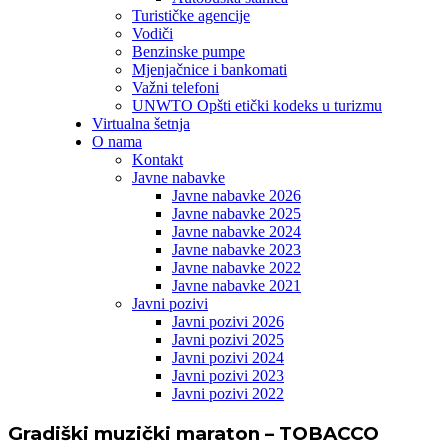
Turističke agencije
Vodiči
Benzinske pumpe
Mjenjačnice i bankomati
Važni telefoni
UNWTO Opšti etički kodeks u turizmu
Virtualna šetnja
O nama
Kontakt
Javne nabavke
Javne nabavke 2026
Javne nabavke 2025
Javne nabavke 2024
Javne nabavke 2023
Javne nabavke 2022
Javne nabavke 2021
Javni pozivi
Javni pozivi 2026
Javni pozivi 2025
Javni pozivi 2024
Javni pozivi 2023
Javni pozivi 2022
Gradiški muzički maraton – TOBACCO