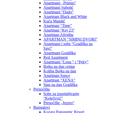
Apartmani ,,Primus”
Apartmani Subotić
Apartmani “Dado”
Apartman Black and White
Kuća Mandić
Apartman “Time”
Apartman “Kej 23”
Apartman Afrodita
APARTMAN “SIMINI DVORI”
Apartmani i sobe “Gradiška na
Savi”
Apartmani Gradiška
Red Apartment
Apartmani “Lena ” i “Peky”
Bajka na dan centar
Koliba Bajka na dan
Apartman Sunce
Apartman “XENA”
Stan na dan Gradiška
Prenoćišta
Sobe za iznajmljivanje
“Kelečević”
Prenoćište „Jezero“
Bungalovi
Kozara Panoramic Resort