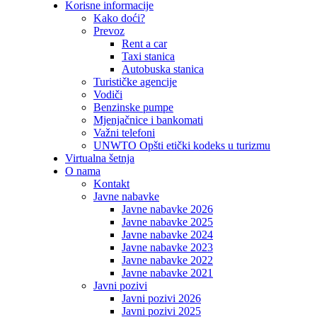
Korisne informacije
Kako doći?
Prevoz
Rent a car
Taxi stanica
Autobuska stanica
Turističke agencije
Vodiči
Benzinske pumpe
Mjenjačnice i bankomati
Važni telefoni
UNWTO Opšti etički kodeks u turizmu
Virtualna šetnja
O nama
Kontakt
Javne nabavke
Javne nabavke 2026
Javne nabavke 2025
Javne nabavke 2024
Javne nabavke 2023
Javne nabavke 2022
Javne nabavke 2021
Javni pozivi
Javni pozivi 2026
Javni pozivi 2025