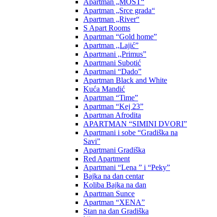
Apartman „MOST“
Apartman „Srce grada“
Apartman „River“
S Apart Rooms
Apartman “Gold home”
Apartman ,,Lajić”
Apartmani ,,Primus”
Apartmani Subotić
Apartmani “Dado”
Apartman Black and White
Kuća Mandić
Apartman “Time”
Apartman “Kej 23”
Apartman Afrodita
APARTMAN “SIMINI DVORI”
Apartmani i sobe “Gradiška na
Savi”
Apartmani Gradiška
Red Apartment
Apartmani “Lena ” i “Peky”
Bajka na dan centar
Koliba Bajka na dan
Apartman Sunce
Apartman “XENA”
Stan na dan Gradiška