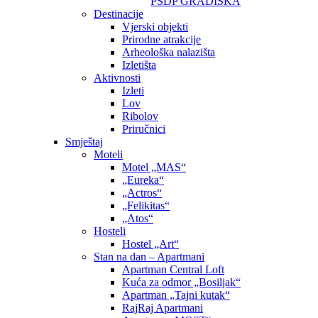
PSDP GRADIŠKA
Destinacije
Vjerski objekti
Prirodne atrakcije
Arheološka nalazišta
Izletišta
Aktivnosti
Izleti
Lov
Ribolov
Priručnici
Smještaj
Moteli
Motel „MAS“
„Eureka“
„Actros“
„Felikitas“
„Atos“
Hosteli
Hostel „Art“
Stan na dan – Apartmani
Apartman Central Loft
Kuća za odmor „Bosiljak“
Apartman „Tajni kutak“
RajRaj Apartmani