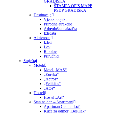
GRADIŠKA
ŠTAMPA OPIS MAPE
PSDP GRADIŠKA
Destinacije
Vjerski objekti
Prirodne atrakcije
Arheološka nalazišta
Izletišta
Aktivnosti
Izleti
Lov
Ribolov
Priručnici
Smještaj
Moteli
Motel „MAS“
„Eureka“
„Actros“
„Felikitas“
„Atos“
Hosteli
Hostel „Art“
Stan na dan – Apartmani
Apartman Central Loft
Kuća za odmor „Bosiljak“