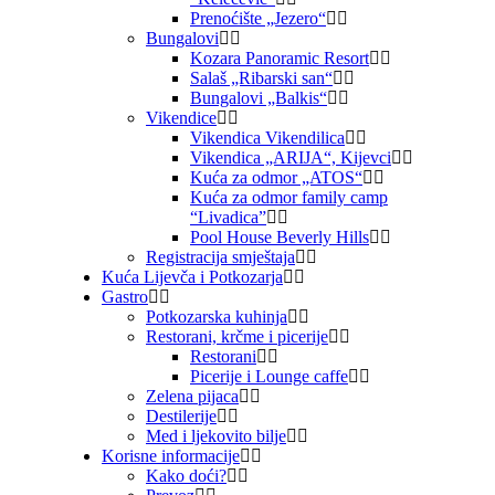
Prenoćište „Jezero“
Bungalovi
Kozara Panoramic Resort
Salaš „Ribarski san“
Bungalovi „Balkis“
Vikendice
Vikendica Vikendilica
Vikendica „ARIJA“, Kijevci
Kuća za odmor „ATOS“
Kuća za odmor family camp
“Livadica”
Pool House Beverly Hills
Registracija smještaja
Kuća Lijevča i Potkozarja
Gastro
Potkozarska kuhinja
Restorani, krčme i picerije
Restorani
Picerije i Lounge caffe
Zelena pijaca
Destilerije
Med i ljekovito bilje
Korisne informacije
Kako doći?