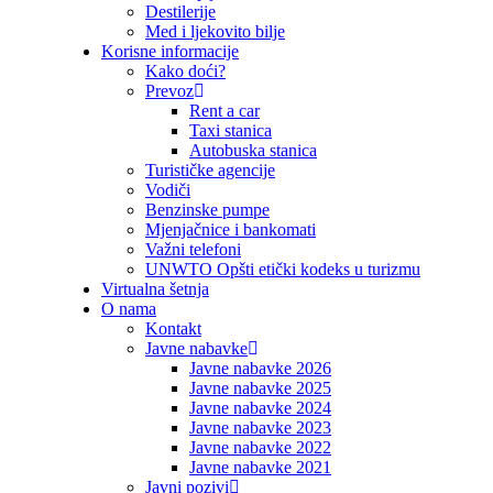
Destilerije
Med i ljekovito bilje
Korisne informacije
Kako doći?
Prevoz
Rent a car
Taxi stanica
Autobuska stanica
Turističke agencije
Vodiči
Benzinske pumpe
Mjenjačnice i bankomati
Važni telefoni
UNWTO Opšti etički kodeks u turizmu
Virtualna šetnja
O nama
Kontakt
Javne nabavke
Javne nabavke 2026
Javne nabavke 2025
Javne nabavke 2024
Javne nabavke 2023
Javne nabavke 2022
Javne nabavke 2021
Javni pozivi