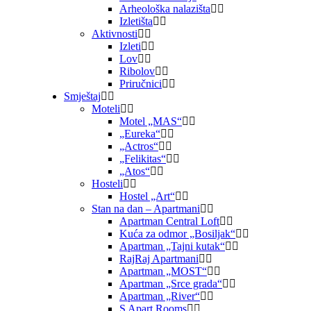
Arheološka nalazišta
Izletišta
Aktivnosti
Izleti
Lov
Ribolov
Priručnici
Smještaj
Moteli
Motel „MAS“
„Eureka“
„Actros“
„Felikitas“
„Atos“
Hosteli
Hostel „Art“
Stan na dan – Apartmani
Apartman Central Loft
Kuća za odmor „Bosiljak“
Apartman „Tajni kutak“
RajRaj Apartmani
Apartman „MOST“
Apartman „Srce grada“
Apartman „River“
S Apart Rooms