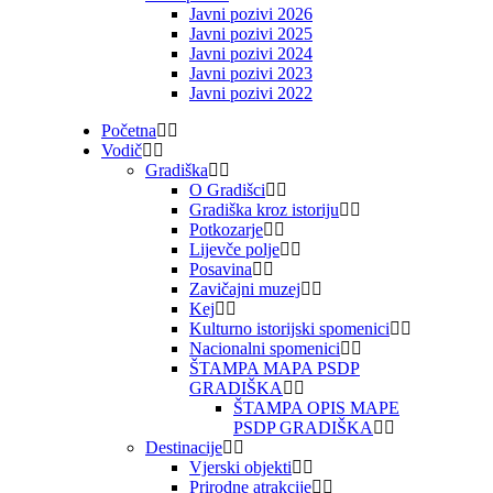
Javni pozivi 2026
Javni pozivi 2025
Javni pozivi 2024
Javni pozivi 2023
Javni pozivi 2022
Početna
Vodič
Gradiška
O Gradišci
Gradiška kroz istoriju
Potkozarje
Lijevče polje
Posavina
Zavičajni muzej
Kej
Kulturno istorijski spomenici
Nacionalni spomenici
ŠTAMPA MAPA PSDP
GRADIŠKA
ŠTAMPA OPIS MAPE
PSDP GRADIŠKA
Destinacije
Vjerski objekti
Prirodne atrakcije