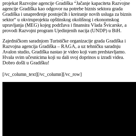
projekat Razvojne agencije Gradiška “Jačanje kapaciteta Razvojne
agencije Gradiška kao odgovor na potrebe biznis sektora grada
Gradiška i unapređenje postojećih i kreiranje novih usluga za biznis
sektor“ u okviruprojekta opštinskog okolišnog i ekonomskog
upravljanja (MEG) kojeg podržava i finansira Vlada Švicarske, a
provodi Razvojni program Ujedinjenih nacija (UNDP) u BiH.
Zajedničkom saradnjom Turističke organizacije grada Gradiška i
Razvojna agencija Gradiška – RAGA, a uz tehničku saradnju
Avalon studio, Gradiška nastao je video koji vam predstavljamo.
Hvala svim učesnicima koji su dali svoj doprinos u izradi videa.
Dobro došli u Gradišku!
[/vc_column_text][/vc_column][/vc_row]