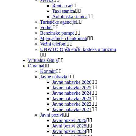
Prevoz
Rent a car
Taxi stanica
Autobuska stanica
Turističke agencije
Vodiči
Benzinske pumpe
Mjenjačnice i bankomati
Važni telefoni
UNWTO Opšti etički kodeks u turizmu
Virtualna šetnja
O nama
Kontakt
Javne nabavke
Javne nabavke 2026
Javne nabavke 2025
Javne nabavke 2024
Javne nabavke 2023
Javne nabavke 2022
Javne nabavke 2021
Javni pozivi
Javni pozivi 2026
Javni pozivi 2025
Javni pozivi 2024