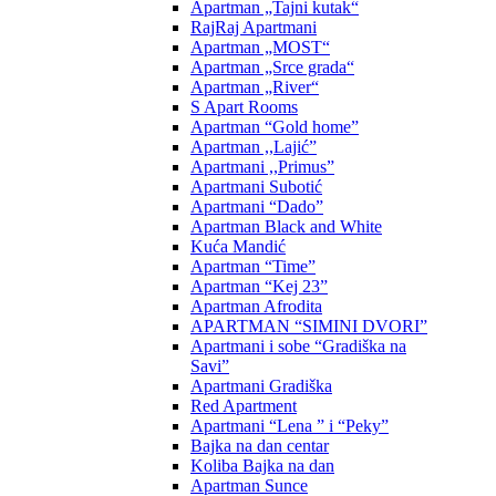
Apartman „Tajni kutak“
RajRaj Apartmani
Apartman „MOST“
Apartman „Srce grada“
Apartman „River“
S Apart Rooms
Apartman “Gold home”
Apartman ,,Lajić”
Apartmani ,,Primus”
Apartmani Subotić
Apartmani “Dado”
Apartman Black and White
Kuća Mandić
Apartman “Time”
Apartman “Kej 23”
Apartman Afrodita
APARTMAN “SIMINI DVORI”
Apartmani i sobe “Gradiška na
Savi”
Apartmani Gradiška
Red Apartment
Apartmani “Lena ” i “Peky”
Bajka na dan centar
Koliba Bajka na dan
Apartman Sunce