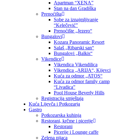
Apartman “XENA”
Stan na dan Gradiška
Prenoćišta
Sobe za iznajmljivanje
“Kelečević”
Prenoćište „Jezero“
Bungalovi
Kozara Panoramic Resort
Salaš „Ribarski san“
Bungalovi „Balkis“
Vikendice
Vikendica Vikendilica
Vikendica „ARIJA“, Kijevci
Kuća za odmor „ATOS“
Kuća za odmor family camp
“Livadica”
Pool House Beverly Hills
Registracija smještaja
Kuća Lijevča i Potkozarja
Gastro
Potkozarska kuhinja
Restorani, krčme i picerije
Restorani
Picerije i Lounge caffe
Zelena pijaca