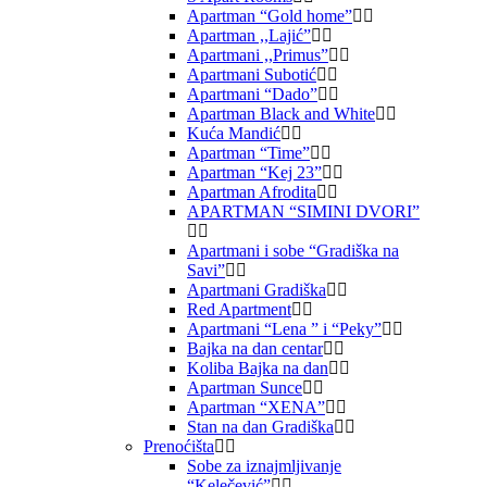
Apartman “Gold home”
Apartman ,,Lajić”
Apartmani ,,Primus”
Apartmani Subotić
Apartmani “Dado”
Apartman Black and White
Kuća Mandić
Apartman “Time”
Apartman “Kej 23”
Apartman Afrodita
APARTMAN “SIMINI DVORI”
Apartmani i sobe “Gradiška na
Savi”
Apartmani Gradiška
Red Apartment
Apartmani “Lena ” i “Peky”
Bajka na dan centar
Koliba Bajka na dan
Apartman Sunce
Apartman “XENA”
Stan na dan Gradiška
Prenoćišta
Sobe za iznajmljivanje
“Kelečević”