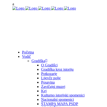
Početna
Vodič
Gradiška
O Gradišci
Gradiška kroz istoriju
Potkozarje
Lijevče polje
Posavina
Zavičajni muzej
Kej
Kulturno istorijski spomenici
Nacionalni spomenici
ŠTAMPA MAPA PSDP