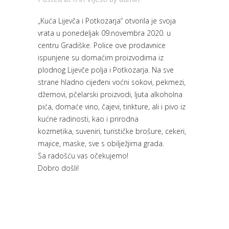
„Kuća Lijevča i Potkozarja“ otvorila je svoja
vrata u ponedeljak 09.novembra 2020. u
centru Gradiške. Police ove prodavnice
ispunjene su domaćim proizvodima iz
plodnog Lijevče polja i Potkozarja. Na sve
strane hladno cijeđeni voćni sokovi, pekmezi,
džemovi, pčelarski proizvodi, ljuta alkoholna
pića, domaće vino, čajevi, tinkture, ali i pivo iz
kućne radinosti, kao i prirodna
kozmetika, suveniri, turističke brošure, cekeri,
majice, maske, sve s obilježjima grada.
Sa radošću vas očekujemo!
Dobro došli!