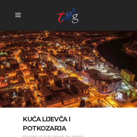
KUĆA LIJEVČA I
POTKOZARJA
Posted at h
in
Vijesti
by
admin