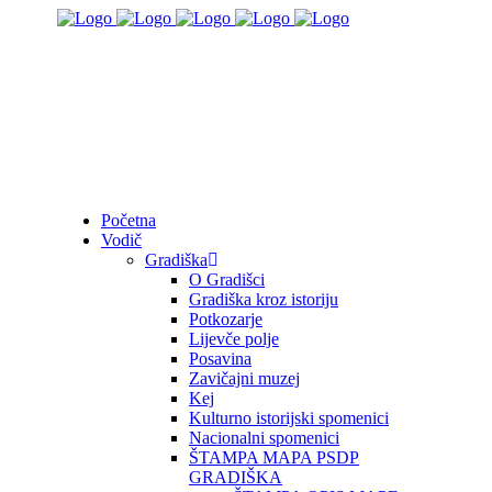
Početna
Vodič
Gradiška
O Gradišci
Gradiška kroz istoriju
Potkozarje
Lijevče polje
Posavina
Zavičajni muzej
Kej
Kulturno istorijski spomenici
Nacionalni spomenici
ŠTAMPA MAPA PSDP
GRADIŠKA