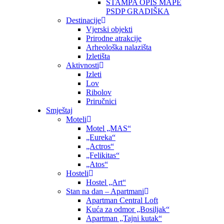
ŠTAMPA OPIS MAPE
PSDP GRADIŠKA
Destinacije
Vjerski objekti
Prirodne atrakcije
Arheološka nalazišta
Izletišta
Aktivnosti
Izleti
Lov
Ribolov
Priručnici
Smještaj
Moteli
Motel „MAS“
„Eureka“
„Actros“
„Felikitas“
„Atos“
Hosteli
Hostel „Art“
Stan na dan – Apartmani
Apartman Central Loft
Kuća za odmor „Bosiljak“
Apartman „Tajni kutak“