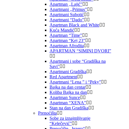
Apartman ,,Lajić”
Apartmani ,,Primus”
Apartmani Subotić
Apartmani “Dado”
Apartman Black and White
Kuća Mandić
Apartman “Time”
Apartman “Kej 23”
Apartman Afrodita
APARTMAN “SIMINI DVORI”
Apartmani i sobe “Gradiška na
Savi”
Apartmani Gradiška
Red Apartment
Apartmani “Lena ” i “Peky”
Bajka na dan centar
Koliba Bajka na dan
Apartman Sunce
Apartman “XENA”
Stan na dan Gradiška
Prenoćišta
Sobe za iznajmljivanje
“Kelečević”
Prenoćište „Jezero“