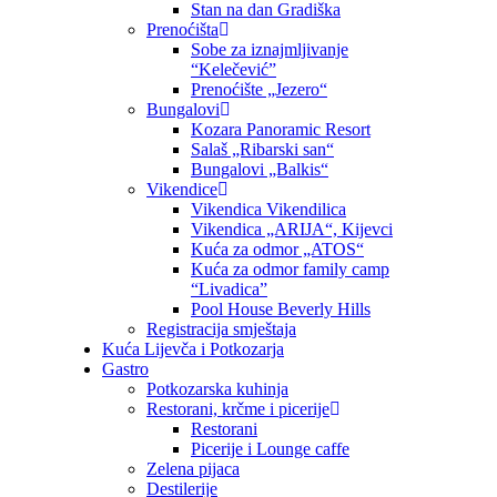
Stan na dan Gradiška
Prenoćišta
Sobe za iznajmljivanje
“Kelečević”
Prenoćište „Jezero“
Bungalovi
Kozara Panoramic Resort
Salaš „Ribarski san“
Bungalovi „Balkis“
Vikendice
Vikendica Vikendilica
Vikendica „ARIJA“, Kijevci
Kuća za odmor „ATOS“
Kuća za odmor family camp
“Livadica”
Pool House Beverly Hills
Registracija smještaja
Kuća Lijevča i Potkozarja
Gastro
Potkozarska kuhinja
Restorani, krčme i picerije
Restorani
Picerije i Lounge caffe
Zelena pijaca
Destilerije