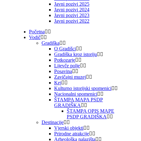
Javni pozivi 2025
Javni pozivi 2024
Javni pozivi 2023
Javni pozivi 2022
Početna
Vodič
Gradiška
O Gradišci
Gradiška kroz istoriju
Potkozarje
Lijevče polje
Posavina
Zavičajni muzej
Kej
Kulturno istorijski spomenici
Nacionalni spomenici
ŠTAMPA MAPA PSDP
GRADIŠKA
ŠTAMPA OPIS MAPE
PSDP GRADIŠKA
Destinacije
Vjerski objekti
Prirodne atrakcije
Arheološka nalazišta