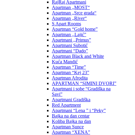
RajRaj Apartmani
Apartman „MOST“
Apartman „Srce grada“
Apartman „River“
S Apart Rooms
Apartman “Gold home”
Apartman ,,Lajić”
Apartmani ,,Primus”
Apartmani Subotić
Apartmani “Dado”
Apartman Black and White
Kuća Mandić
Apartman “Time”
Apartman “Kej 23”
Apartman Afrodita
APARTMAN “SIMINI DVORI”
Apartmani i sobe “Gradiška na
Savi”
Apartmani Gradiška
Red Apartment
Apartmani “Lena ” i “Peky”
Bajka na dan centar
Koliba Bajka na dan
Apartman Sunce
Apartman “XENA”