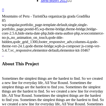
Javni pozivi 2022
Mountains of Peru - Turistička organizacija grada Gradiška
85
wp-singular,portfolio_page-template-default,single,single-
portfolio_page,postid-85,wp-theme-bridge,theme-bridge,bridge-
core-2.5.6,hide-meta-date-php,hide-meta-author-php,woocommerce-
no-js,,no_animation_on_touch,qode-title-
hidden,qode_grid_1300,footer_responsive_adv,columns-4,qode-
theme-ver-24.1,qode-theme-bridge,wpb-js-composer js-comp-ver-
5.4.7,vc_responsive,elementor-default,elementor-kit-10467
About This Project
Sometimes the simplest things are the hardest to find. So we created
a new line for everyday life, All Year Round. Sometimes the
simplest things are the hardest to find you. Sometimes the simplest
things are the hardest to find. So we created a new line for everyday
life, All Year Round. Sometimes the simplest things are the hardest
to find you. Sometimes the simplest things are the hardest to find. So
we created a new line for everyday life, All Year Round. Sometimes