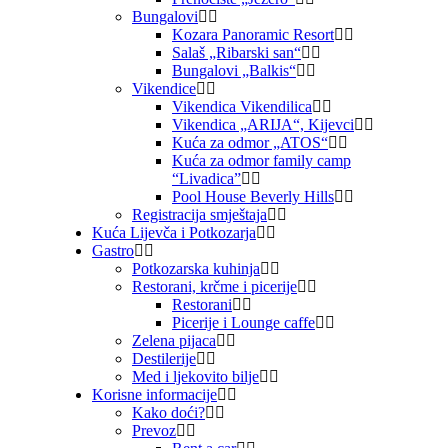
Bungalovi
Kozara Panoramic Resort
Salaš „Ribarski san“
Bungalovi „Balkis“
Vikendice
Vikendica Vikendilica
Vikendica „ARIJA“, Kijevci
Kuća za odmor „ATOS“
Kuća za odmor family camp
“Livadica”
Pool House Beverly Hills
Registracija smještaja
Kuća Lijevča i Potkozarja
Gastro
Potkozarska kuhinja
Restorani, krčme i picerije
Restorani
Picerije i Lounge caffe
Zelena pijaca
Destilerije
Med i ljekovito bilje
Korisne informacije
Kako doći?
Prevoz