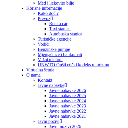
Med i ljekovito bilje
Korisne informacije
Kako doći?
Prevoz
Rent a car
Taxi stanica
Autobuska stanica
Turističke agencije
Vodiči
Benzinske pumpe
Mjenjačnice i bankomati
Važni telefoni
UNWTO Opšti etički kodeks u turizmu
Virtualna šetnja
O nama
Kontakt
Javne nabavke
Javne nabavke 2026
Javne nabavke 2025
Javne nabavke 2024
Javne nabavke 2023
Javne nabavke 2022
Javne nabavke 2021
Javni pozivi
Javni pozivi 2026