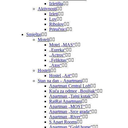
Izletišta
Aktivnosti
Izleti
Lov
Ribolov
Priručnici
Smještaj
Moteli
Motel „MAS“
„Eureka“
„Actros“
„Felikitas“
„Atos“
Hosteli
Hostel „Art“
Stan na dan – Apartmani
Apartman Central Loft
Kuća za odmor „Bosiljak“
Apartman „Tajni kutak“
RajRaj Apartmani
Apartman „MOST“
Apartman „Srce grada“
Apartman „River“
S Apart Rooms
Apartman “Gold home”