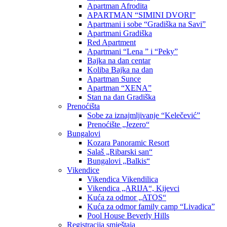
Apartman Afrodita
APARTMAN “SIMINI DVORI”
Apartmani i sobe “Gradiška na Savi”
Apartmani Gradiška
Red Apartment
Apartmani “Lena ” i “Peky”
Bajka na dan centar
Koliba Bajka na dan
Apartman Sunce
Apartman “XENA”
Stan na dan Gradiška
Prenoćišta
Sobe za iznajmljivanje “Kelečević”
Prenoćište „Jezero“
Bungalovi
Kozara Panoramic Resort
Salaš „Ribarski san“
Bungalovi „Balkis“
Vikendice
Vikendica Vikendilica
Vikendica „ARIJA“, Kijevci
Kuća za odmor „ATOS“
Kuća za odmor family camp “Livadica”
Pool House Beverly Hills
Registracija smještaja