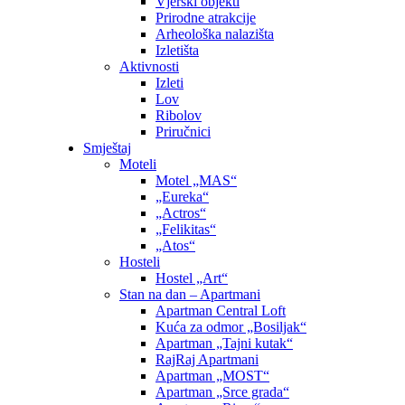
Vjerski objekti
Prirodne atrakcije
Arheološka nalazišta
Izletišta
Aktivnosti
Izleti
Lov
Ribolov
Priručnici
Smještaj
Moteli
Motel „MAS“
„Eureka“
„Actros“
„Felikitas“
„Atos“
Hosteli
Hostel „Art“
Stan na dan – Apartmani
Apartman Central Loft
Kuća za odmor „Bosiljak“
Apartman „Tajni kutak“
RajRaj Apartmani
Apartman „MOST“
Apartman „Srce grada“