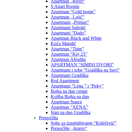
Apartman „River“
S Apart Rooms
Apartman “Gold home”
Apartman ,,Lajić”
Apartmani ,,Primus”
Apartmani Subotić
Apartmani “Dado”
Apartman Black and White
Kuća Mandić
Apartman “Time”
Apartman “Kej 23”
Apartman Afrodita
APARTMAN “SIMINI DVORI”
Apartmani i sobe “Gradiška na Savi”
Apartmani Gradiška
Red Apartment
Apartmani “Lena ” i “Peky”
Bajka na dan centar
Koliba Bajka na dan
Apartman Sunce
Apartman “XENA”
Stan na dan Gradiška
Prenoćišta
Sobe za iznajmljivanje “Kelečević”
Prenoćište „Jezero“