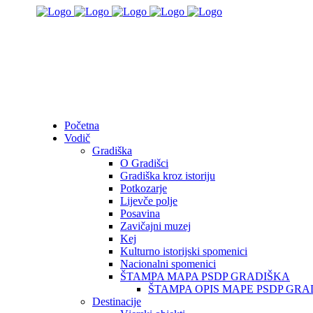
Početna
Vodič
Gradiška
O Gradišci
Gradiška kroz istoriju
Potkozarje
Lijevče polje
Posavina
Zavičajni muzej
Kej
Kulturno istorijski spomenici
Nacionalni spomenici
ŠTAMPA MAPA PSDP GRADIŠKA
ŠTAMPA OPIS MAPE PSDP GRA
Destinacije