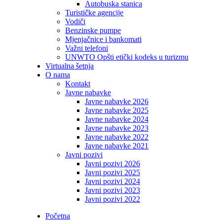
Autobuska stanica
Turističke agencije
Vodiči
Benzinske pumpe
Mjenjačnice i bankomati
Važni telefoni
UNWTO Opšti etički kodeks u turizmu
Virtualna šetnja
O nama
Kontakt
Javne nabavke
Javne nabavke 2026
Javne nabavke 2025
Javne nabavke 2024
Javne nabavke 2023
Javne nabavke 2022
Javne nabavke 2021
Javni pozivi
Javni pozivi 2026
Javni pozivi 2025
Javni pozivi 2024
Javni pozivi 2023
Javni pozivi 2022
Početna