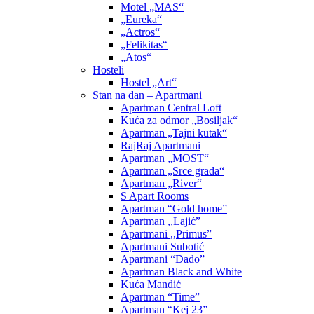
Motel „MAS“
„Eureka“
„Actros“
„Felikitas“
„Atos“
Hosteli
Hostel „Art“
Stan na dan – Apartmani
Apartman Central Loft
Kuća za odmor „Bosiljak“
Apartman „Tajni kutak“
RajRaj Apartmani
Apartman „MOST“
Apartman „Srce grada“
Apartman „River“
S Apart Rooms
Apartman “Gold home”
Apartman ,,Lajić”
Apartmani ,,Primus”
Apartmani Subotić
Apartmani “Dado”
Apartman Black and White
Kuća Mandić
Apartman “Time”
Apartman “Kej 23”