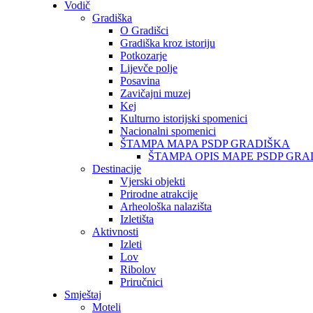
Vodič
Gradiška
O Gradišci
Gradiška kroz istoriju
Potkozarje
Lijevče polje
Posavina
Zavičajni muzej
Kej
Kulturno istorijski spomenici
Nacionalni spomenici
ŠTAMPA MAPA PSDP GRADIŠKA
ŠTAMPA OPIS MAPE PSDP GRA
Destinacije
Vjerski objekti
Prirodne atrakcije
Arheološka nalazišta
Izletišta
Aktivnosti
Izleti
Lov
Ribolov
Priručnici
Smještaj
Moteli