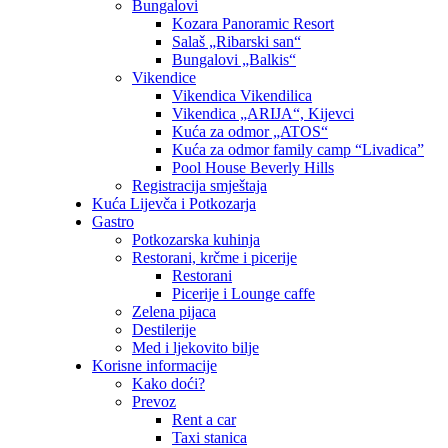
Bungalovi
Kozara Panoramic Resort
Salaš „Ribarski san“
Bungalovi „Balkis“
Vikendice
Vikendica Vikendilica
Vikendica „ARIJA“, Kijevci
Kuća za odmor „ATOS“
Kuća za odmor family camp “Livadica”
Pool House Beverly Hills
Registracija smještaja
Kuća Lijevča i Potkozarja
Gastro
Potkozarska kuhinja
Restorani, krčme i picerije
Restorani
Picerije i Lounge caffe
Zelena pijaca
Destilerije
Med i ljekovito bilje
Korisne informacije
Kako doći?
Prevoz
Rent a car
Taxi stanica