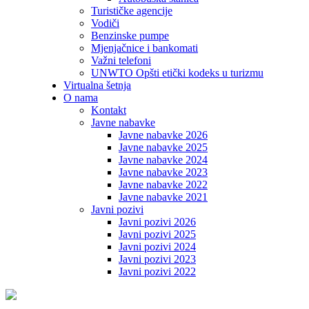
Turističke agencije
Vodiči
Benzinske pumpe
Mjenjačnice i bankomati
Važni telefoni
UNWTO Opšti etički kodeks u turizmu
Virtualna šetnja
O nama
Kontakt
Javne nabavke
Javne nabavke 2026
Javne nabavke 2025
Javne nabavke 2024
Javne nabavke 2023
Javne nabavke 2022
Javne nabavke 2021
Javni pozivi
Javni pozivi 2026
Javni pozivi 2025
Javni pozivi 2024
Javni pozivi 2023
Javni pozivi 2022