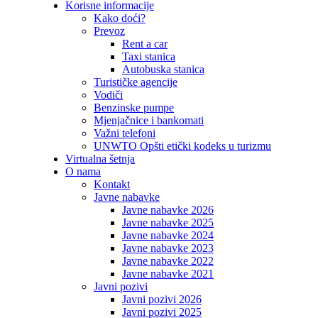
Korisne informacije
Kako doći?
Prevoz
Rent a car
Taxi stanica
Autobuska stanica
Turističke agencije
Vodiči
Benzinske pumpe
Mjenjačnice i bankomati
Važni telefoni
UNWTO Opšti etički kodeks u turizmu
Virtualna šetnja
O nama
Kontakt
Javne nabavke
Javne nabavke 2026
Javne nabavke 2025
Javne nabavke 2024
Javne nabavke 2023
Javne nabavke 2022
Javne nabavke 2021
Javni pozivi
Javni pozivi 2026
Javni pozivi 2025