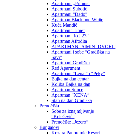
Apartmani ,,Primus”
Apartmani Subotić
Apartmani “Dado”
Apartman Black and White
Kuća Mandić
Apartman “Time”
Apartman “Kej 23”
Apartman Afrodita
APARTMAN “SIMINI DVORI”
Apartmani i sobe “Gradiška na
Savi”
Apartmani Gradiška
Red Apartment
Apartmani “Lena ” i “Peky”
Bajka na dan centar
Koliba Bajka na dan
Apartman Sunce
Apartman “XENA”
Stan na dan Gradiška
Prenoćišta
Sobe za iznajmljivanje
“Kelečević”
Prenoćište „Jezero“
Bungalovi
Kozara Panoramic Resort