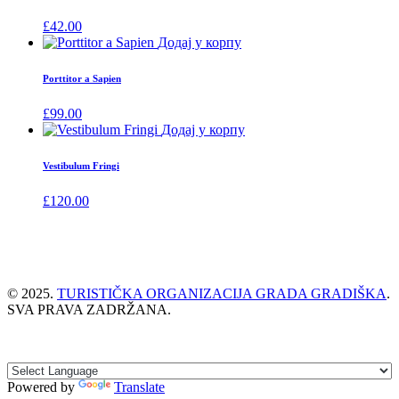
£
42.00
Додај у корпу
Porttitor a Sapien
£
99.00
Додај у корпу
Vestibulum Fringi
£
120.00
© 2025.
TURISTIČKA ORGANIZACIJA GRADA GRADIŠKA
.
SVA PRAVA ZADRŽANA.
Powered by
Translate