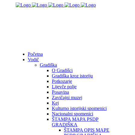
Početna
Vodič
Gradiška
O Gradišci
Gradiška kroz istoriju
Potkozarje
Lijevče polje
Posavina
Zavičajni muzej
Kej
Kulturno istorijski spomenici
Nacionalni spomenici
ŠTAMPA MAPA PSDP
GRADIŠKA
ŠTAMPA OPIS MAPE