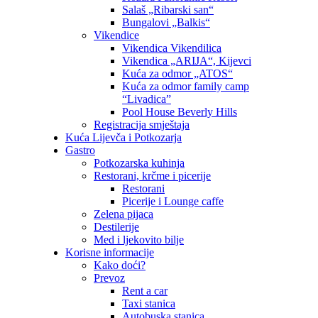
Salaš „Ribarski san“
Bungalovi „Balkis“
Vikendice
Vikendica Vikendilica
Vikendica „ARIJA“, Kijevci
Kuća za odmor „ATOS“
Kuća za odmor family camp
“Livadica”
Pool House Beverly Hills
Registracija smještaja
Kuća Lijevča i Potkozarja
Gastro
Potkozarska kuhinja
Restorani, krčme i picerije
Restorani
Picerije i Lounge caffe
Zelena pijaca
Destilerije
Med i ljekovito bilje
Korisne informacije
Kako doći?
Prevoz
Rent a car
Taxi stanica
Autobuska stanica