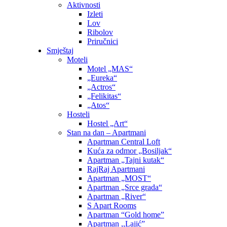
Aktivnosti
Izleti
Lov
Ribolov
Priručnici
Smještaj
Moteli
Motel „MAS“
„Eureka“
„Actros“
„Felikitas“
„Atos“
Hosteli
Hostel „Art“
Stan na dan – Apartmani
Apartman Central Loft
Kuća za odmor „Bosiljak“
Apartman „Tajni kutak“
RajRaj Apartmani
Apartman „MOST“
Apartman „Srce grada“
Apartman „River“
S Apart Rooms
Apartman “Gold home”
Apartman ,,Lajić”