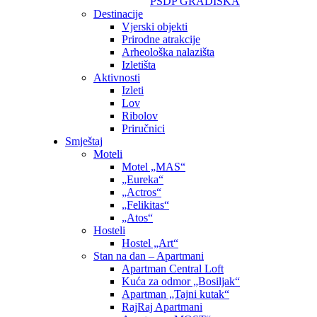
PSDP GRADIŠKA
Destinacije
Vjerski objekti
Prirodne atrakcije
Arheološka nalazišta
Izletišta
Aktivnosti
Izleti
Lov
Ribolov
Priručnici
Smještaj
Moteli
Motel „MAS“
„Eureka“
„Actros“
„Felikitas“
„Atos“
Hosteli
Hostel „Art“
Stan na dan – Apartmani
Apartman Central Loft
Kuća za odmor „Bosiljak“
Apartman „Tajni kutak“
RajRaj Apartmani