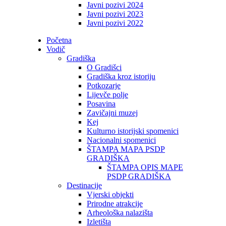
Javni pozivi 2024
Javni pozivi 2023
Javni pozivi 2022
Početna
Vodič
Gradiška
O Gradišci
Gradiška kroz istoriju
Potkozarje
Lijevče polje
Posavina
Zavičajni muzej
Kej
Kulturno istorijski spomenici
Nacionalni spomenici
ŠTAMPA MAPA PSDP
GRADIŠKA
ŠTAMPA OPIS MAPE
PSDP GRADIŠKA
Destinacije
Vjerski objekti
Prirodne atrakcije
Arheološka nalazišta
Izletišta