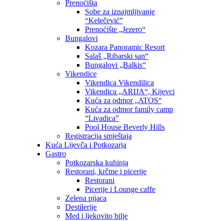
Prenoćišta
Sobe za iznajmljivanje
“Kelečević”
Prenoćište „Jezero“
Bungalovi
Kozara Panoramic Resort
Salaš „Ribarski san“
Bungalovi „Balkis“
Vikendice
Vikendica Vikendilica
Vikendica „ARIJA“, Kijevci
Kuća za odmor „ATOS“
Kuća za odmor family camp
“Livadica”
Pool House Beverly Hills
Registracija smještaja
Kuća Lijevča i Potkozarja
Gastro
Potkozarska kuhinja
Restorani, krčme i picerije
Restorani
Picerije i Lounge caffe
Zelena pijaca
Destilerije
Med i ljekovito bilje