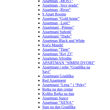
Apartman „MOST“
Apartman „Srce grada“
Apartman „River“
S Apart Rooms
Apartman “Gold home”
Apartman ,,Lajić”
Apartmani ,,Primus”
Apartmani Subotić
Apartmani “Dado”
Apartman Black and White
Kuća Mandić
Apartman “Time”
Apartman “Kej 23”
Apartman Afrodita
APARTMAN “SIMINI DVORI”
Apartmani i sobe “Gradiška na
Savi”
Apartmani Gradiška
Red Apartment
Apartmani “Lena ” i “Peky”
Bajka na dan centar
Koliba Bajka na dan
Apartman Sunce
Apartman “XENA”
Stan na dan Gradiška