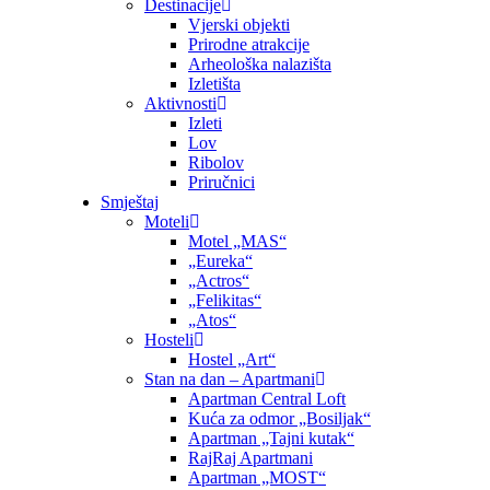
Destinacije
Vjerski objekti
Prirodne atrakcije
Arheološka nalazišta
Izletišta
Aktivnosti
Izleti
Lov
Ribolov
Priručnici
Smještaj
Moteli
Motel „MAS“
„Eureka“
„Actros“
„Felikitas“
„Atos“
Hosteli
Hostel „Art“
Stan na dan – Apartmani
Apartman Central Loft
Kuća za odmor „Bosiljak“
Apartman „Tajni kutak“
RajRaj Apartmani
Apartman „MOST“