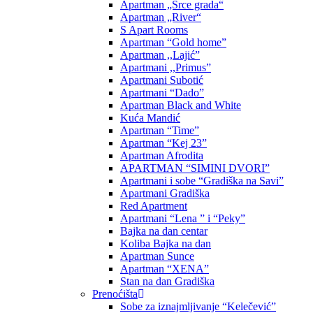
Apartman „Srce grada“
Apartman „River“
S Apart Rooms
Apartman “Gold home”
Apartman ,,Lajić”
Apartmani ,,Primus”
Apartmani Subotić
Apartmani “Dado”
Apartman Black and White
Kuća Mandić
Apartman “Time”
Apartman “Kej 23”
Apartman Afrodita
APARTMAN “SIMINI DVORI”
Apartmani i sobe “Gradiška na Savi”
Apartmani Gradiška
Red Apartment
Apartmani “Lena ” i “Peky”
Bajka na dan centar
Koliba Bajka na dan
Apartman Sunce
Apartman “XENA”
Stan na dan Gradiška
Prenoćišta
Sobe za iznajmljivanje “Kelečević”