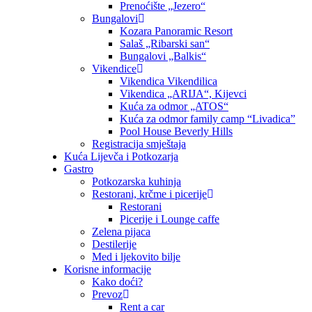
Prenoćište „Jezero“
Bungalovi
Kozara Panoramic Resort
Salaš „Ribarski san“
Bungalovi „Balkis“
Vikendice
Vikendica Vikendilica
Vikendica „ARIJA“, Kijevci
Kuća za odmor „ATOS“
Kuća za odmor family camp “Livadica”
Pool House Beverly Hills
Registracija smještaja
Kuća Lijevča i Potkozarja
Gastro
Potkozarska kuhinja
Restorani, krčme i picerije
Restorani
Picerije i Lounge caffe
Zelena pijaca
Destilerije
Med i ljekovito bilje
Korisne informacije
Kako doći?
Prevoz
Rent a car