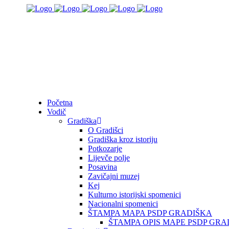
Početna
Vodič
Gradiška
O Gradišci
Gradiška kroz istoriju
Potkozarje
Lijevče polje
Posavina
Zavičajni muzej
Kej
Kulturno istorijski spomenici
Nacionalni spomenici
ŠTAMPA MAPA PSDP GRADIŠKA
ŠTAMPA OPIS MAPE PSDP GRA