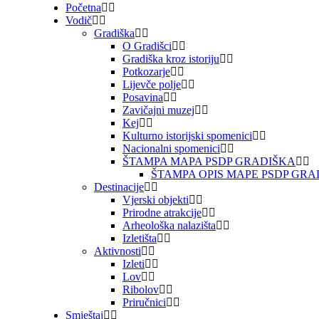
Početna
Vodič
Gradiška
O Gradišci
Gradiška kroz istoriju
Potkozarje
Lijevče polje
Posavina
Zavičajni muzej
Kej
Kulturno istorijski spomenici
Nacionalni spomenici
ŠTAMPA MAPA PSDP GRADIŠKA
ŠTAMPA OPIS MAPE PSDP GRA
Destinacije
Vjerski objekti
Prirodne atrakcije
Arheološka nalazišta
Izletišta
Aktivnosti
Izleti
Lov
Ribolov
Priručnici
Smještaj