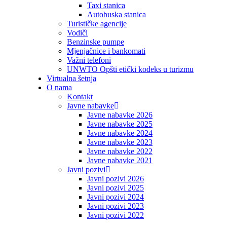
Taxi stanica
Autobuska stanica
Turističke agencije
Vodiči
Benzinske pumpe
Mjenjačnice i bankomati
Važni telefoni
UNWTO Opšti etički kodeks u turizmu
Virtualna šetnja
O nama
Kontakt
Javne nabavke
Javne nabavke 2026
Javne nabavke 2025
Javne nabavke 2024
Javne nabavke 2023
Javne nabavke 2022
Javne nabavke 2021
Javni pozivi
Javni pozivi 2026
Javni pozivi 2025
Javni pozivi 2024
Javni pozivi 2023
Javni pozivi 2022