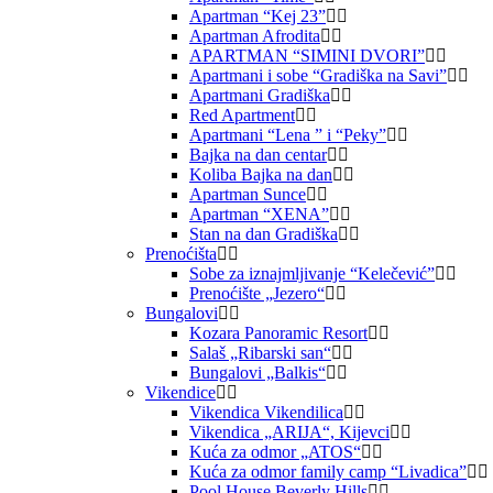
Apartman “Kej 23”
Apartman Afrodita
APARTMAN “SIMINI DVORI”
Apartmani i sobe “Gradiška na Savi”
Apartmani Gradiška
Red Apartment
Apartmani “Lena ” i “Peky”
Bajka na dan centar
Koliba Bajka na dan
Apartman Sunce
Apartman “XENA”
Stan na dan Gradiška
Prenoćišta
Sobe za iznajmljivanje “Kelečević”
Prenoćište „Jezero“
Bungalovi
Kozara Panoramic Resort
Salaš „Ribarski san“
Bungalovi „Balkis“
Vikendice
Vikendica Vikendilica
Vikendica „ARIJA“, Kijevci
Kuća za odmor „ATOS“
Kuća za odmor family camp “Livadica”
Pool House Beverly Hills