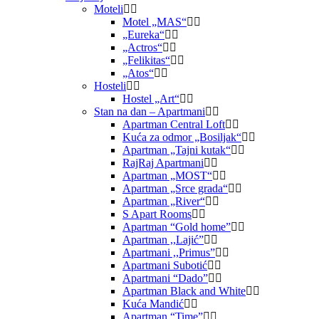
Moteli
Motel „MAS“
„Eureka“
„Actros“
„Felikitas“
„Atos“
Hosteli
Hostel „Art“
Stan na dan – Apartmani
Apartman Central Loft
Kuća za odmor „Bosiljak“
Apartman „Tajni kutak“
RajRaj Apartmani
Apartman „MOST“
Apartman „Srce grada“
Apartman „River“
S Apart Rooms
Apartman “Gold home”
Apartman ,,Lajić”
Apartmani ,,Primus”
Apartmani Subotić
Apartmani “Dado”
Apartman Black and White
Kuća Mandić
Apartman “Time”