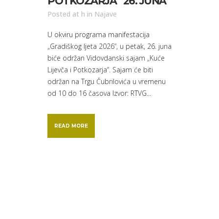
POTKOZARJA“ 26. JUNA
Posted at h
in
Najave
U okviru programa manifestacija
„Gradiškog ljeta 2026“, u petak, 26. juna
biće održan Vidovdanski sajam „Kuće
Lijevča i Potkozarja“. Sajam će biti
održan na Trgu Čubrilovića u vremenu
od 10 do 16 časova Izvor: RTVG...
READ MORE