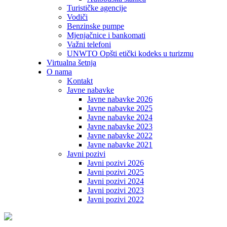
Turističke agencije
Vodiči
Benzinske pumpe
Mjenjačnice i bankomati
Važni telefoni
UNWTO Opšti etički kodeks u turizmu
Virtualna šetnja
O nama
Kontakt
Javne nabavke
Javne nabavke 2026
Javne nabavke 2025
Javne nabavke 2024
Javne nabavke 2023
Javne nabavke 2022
Javne nabavke 2021
Javni pozivi
Javni pozivi 2026
Javni pozivi 2025
Javni pozivi 2024
Javni pozivi 2023
Javni pozivi 2022