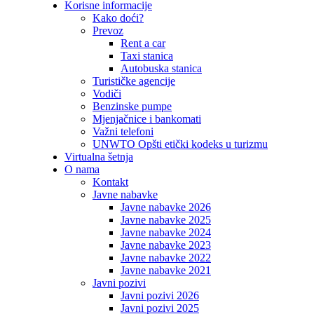
Korisne informacije
Kako doći?
Prevoz
Rent a car
Taxi stanica
Autobuska stanica
Turističke agencije
Vodiči
Benzinske pumpe
Mjenjačnice i bankomati
Važni telefoni
UNWTO Opšti etički kodeks u turizmu
Virtualna šetnja
O nama
Kontakt
Javne nabavke
Javne nabavke 2026
Javne nabavke 2025
Javne nabavke 2024
Javne nabavke 2023
Javne nabavke 2022
Javne nabavke 2021
Javni pozivi
Javni pozivi 2026
Javni pozivi 2025