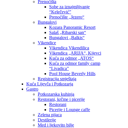
Prenoćišta
Sobe za iznajmljivanje
“Kelečević”
Prenoćište „Jezero“
Bungalovi
Kozara Panoramic Resort
Salaš „Ribarski san“
Bungalovi „Balkis“
Vikendice
Vikendica Vikendilica
Vikendica „ARIJA“, Kijevci
Kuća za odmor „ATOS“
Kuća za odmor family camp
“Livadica”
Pool House Beverly Hills
Registracija smještaja
Kuća Lijevča i Potkozarja
Gastro
Potkozarska kuhinja
Restorani, krčme i picerije
Restorani
Picerije i Lounge caffe
Zelena pijaca
Destilerije
Med i ljekovito bilje