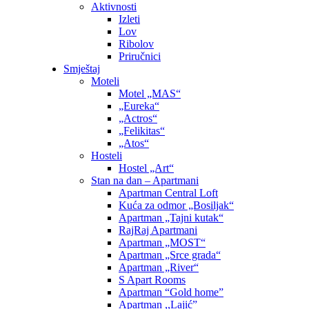
Aktivnosti
Izleti
Lov
Ribolov
Priručnici
Smještaj
Moteli
Motel „MAS“
„Eureka“
„Actros“
„Felikitas“
„Atos“
Hosteli
Hostel „Art“
Stan na dan – Apartmani
Apartman Central Loft
Kuća za odmor „Bosiljak“
Apartman „Tajni kutak“
RajRaj Apartmani
Apartman „MOST“
Apartman „Srce grada“
Apartman „River“
S Apart Rooms
Apartman “Gold home”
Apartman ,,Lajić”