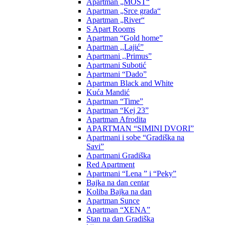
Apartman „MOST“
Apartman „Srce grada“
Apartman „River“
S Apart Rooms
Apartman “Gold home”
Apartman ,,Lajić”
Apartmani ,,Primus”
Apartmani Subotić
Apartmani “Dado”
Apartman Black and White
Kuća Mandić
Apartman “Time”
Apartman “Kej 23”
Apartman Afrodita
APARTMAN “SIMINI DVORI”
Apartmani i sobe “Gradiška na
Savi”
Apartmani Gradiška
Red Apartment
Apartmani “Lena ” i “Peky”
Bajka na dan centar
Koliba Bajka na dan
Apartman Sunce
Apartman “XENA”
Stan na dan Gradiška