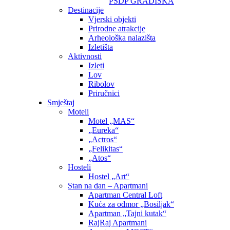
PSDP GRADIŠKA
Destinacije
Vjerski objekti
Prirodne atrakcije
Arheološka nalazišta
Izletišta
Aktivnosti
Izleti
Lov
Ribolov
Priručnici
Smještaj
Moteli
Motel „MAS“
„Eureka“
„Actros“
„Felikitas“
„Atos“
Hosteli
Hostel „Art“
Stan na dan – Apartmani
Apartman Central Loft
Kuća za odmor „Bosiljak“
Apartman „Tajni kutak“
RajRaj Apartmani