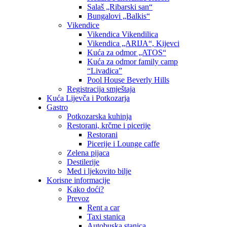
Salaš „Ribarski san“
Bungalovi „Balkis“
Vikendice
Vikendica Vikendilica
Vikendica „ARIJA“, Kijevci
Kuća za odmor „ATOS“
Kuća za odmor family camp
“Livadica”
Pool House Beverly Hills
Registracija smještaja
Kuća Lijevča i Potkozarja
Gastro
Potkozarska kuhinja
Restorani, krčme i picerije
Restorani
Picerije i Lounge caffe
Zelena pijaca
Destilerije
Med i ljekovito bilje
Korisne informacije
Kako doći?
Prevoz
Rent a car
Taxi stanica
Autobuska stanica