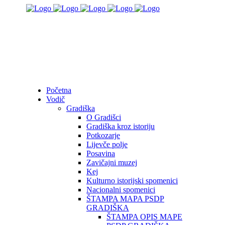
Početna
Vodič
Gradiška
O Gradišci
Gradiška kroz istoriju
Potkozarje
Lijevče polje
Posavina
Zavičajni muzej
Kej
Kulturno istorijski spomenici
Nacionalni spomenici
ŠTAMPA MAPA PSDP
GRADIŠKA
ŠTAMPA OPIS MAPE