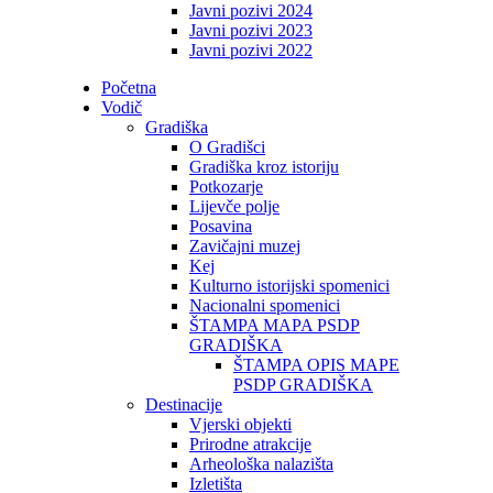
Javni pozivi 2024
Javni pozivi 2023
Javni pozivi 2022
Početna
Vodič
Gradiška
O Gradišci
Gradiška kroz istoriju
Potkozarje
Lijevče polje
Posavina
Zavičajni muzej
Kej
Kulturno istorijski spomenici
Nacionalni spomenici
ŠTAMPA MAPA PSDP
GRADIŠKA
ŠTAMPA OPIS MAPE
PSDP GRADIŠKA
Destinacije
Vjerski objekti
Prirodne atrakcije
Arheološka nalazišta
Izletišta