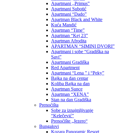
Apartmani ,,Primus”
Apartmani Subotić
Apartmani “Dado”
Apartman Black and White
Kuća Mandić
Apartman “Time”
Apartman “Kej 23”
Apartman Afrodita
APARTMAN “SIMINI DVORI”
Apartmani i sobe “Gradiška na
Savi”
Apartmani Gradiška
Red Apartment
Apartmani “Lena ” i “Peky”
Bajka na dan centar
Koliba Bajka na dan
Apartman Sunce
Apartman “XENA”
Stan na dan Gradiška
Prenoćišta
Sobe za iznajmljivanje
“Kelečević”
Prenoćište „Jezero“
Bungalovi
Kozara Panoramic Resort