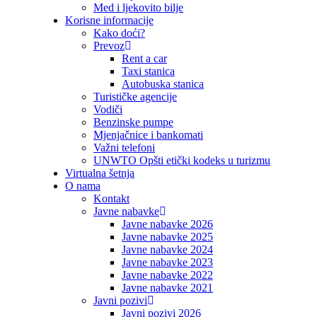
Med i ljekovito bilje
Korisne informacije
Kako doći?
Prevoz
Rent a car
Taxi stanica
Autobuska stanica
Turističke agencije
Vodiči
Benzinske pumpe
Mjenjačnice i bankomati
Važni telefoni
UNWTO Opšti etički kodeks u turizmu
Virtualna šetnja
O nama
Kontakt
Javne nabavke
Javne nabavke 2026
Javne nabavke 2025
Javne nabavke 2024
Javne nabavke 2023
Javne nabavke 2022
Javne nabavke 2021
Javni pozivi
Javni pozivi 2026