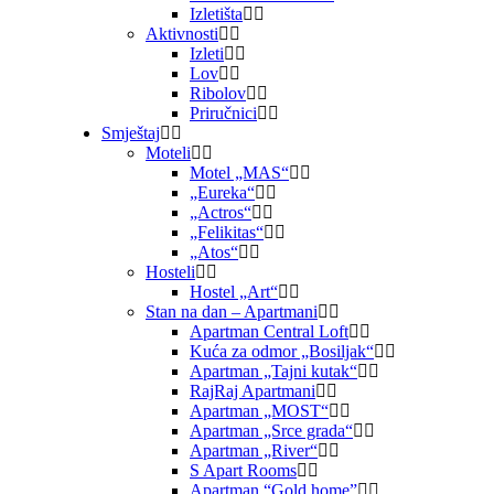
Izletišta
Aktivnosti
Izleti
Lov
Ribolov
Priručnici
Smještaj
Moteli
Motel „MAS“
„Eureka“
„Actros“
„Felikitas“
„Atos“
Hosteli
Hostel „Art“
Stan na dan – Apartmani
Apartman Central Loft
Kuća za odmor „Bosiljak“
Apartman „Tajni kutak“
RajRaj Apartmani
Apartman „MOST“
Apartman „Srce grada“
Apartman „River“
S Apart Rooms
Apartman “Gold home”