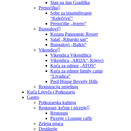
Stan na dan Gradiška
Prenoćišta
Sobe za iznajmljivanje
“Kelečević”
Prenoćište „Jezero“
Bungalovi
Kozara Panoramic Resort
Salaš „Ribarski san“
Bungalovi „Balkis“
Vikendice
Vikendica Vikendilica
Vikendica „ARIJA“, Kijevci
Kuća za odmor „ATOS“
Kuća za odmor family camp
“Livadica”
Pool House Beverly Hills
Registracija smještaja
Kuća Lijevča i Potkozarja
Gastro
Potkozarska kuhinja
Restorani, krčme i picerije
Restorani
Picerije i Lounge caffe
Zelena pijaca
Destilerije