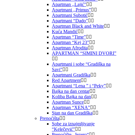
Apartman ,,Lajić”
Apartmani ,,Primus”
Apartmani Subotić
Apartmani “Dado”
Apartman Black and White
Kuća Mandić
Apartman “Time”
Apartman “Kej 23”
Apartman Afrodita
APARTMAN “SIMINI DVORI”
Apartmani i sobe “Gradiška na
Savi”
Apartmani Gradiška
Red Apartment
Apartmani “Lena ” i “Peky”
Bajka na dan centar
Koliba Bajka na dan
Apartman Sunce
Apartman “XENA”
Stan na dan Gradiška
Prenoćišta
Sobe za iznajmljivanje
“Kelečević”
Prenoćište „Jezero“