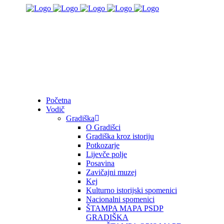
Početna
Vodič
Gradiška
O Gradišci
Gradiška kroz istoriju
Potkozarje
Lijevče polje
Posavina
Zavičajni muzej
Kej
Kulturno istorijski spomenici
Nacionalni spomenici
ŠTAMPA MAPA PSDP
GRADIŠKA