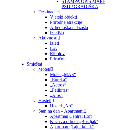
ŠTAMPA OPIS MAPE
PSDP GRADIŠKA
Destinacije
Vjerski objekti
Prirodne atrakcije
Arheološka nalazišta
Izletišta
Aktivnosti
Izleti
Lov
Ribolov
Priručnici
Smještaj
Moteli
Motel „MAS“
„Eureka“
„Actros“
„Felikitas“
„Atos“
Hosteli
Hostel „Art“
Stan na dan – Apartmani
Apartman Central Loft
Kuća za odmor „Bosiljak“
Apartman „Tajni kutak“