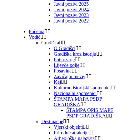
Javni pozivi 2025
Javni pozivi 2024
Javni pozivi 2023
Javni pozivi 2022
Početna
Vodič
Gradiška
O Gradišci
Gradiška kroz istoriju
Potkozarje
Lijevče polje
Posavina
Zavičajni muzej
Kej
Kulturno istorijski spomenici
Nacionalni spomenici
ŠTAMPA MAPA PSDP
GRADIŠKA
ŠTAMPA OPIS MAPE
PSDP GRADIŠKA
Destinacije
Vjerski objekti
Prirodne atrakcije
Arheološka nalazišta