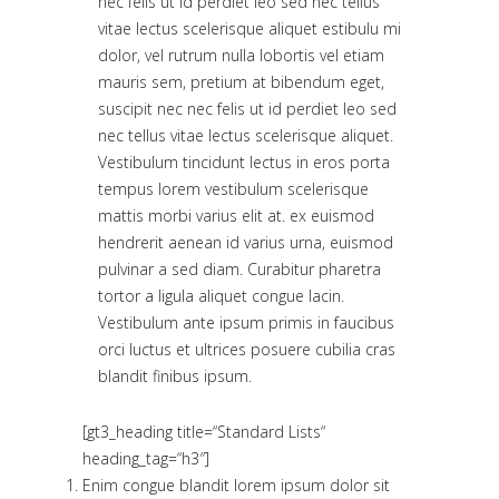
nec felis ut id perdiet leo sed nec tellus
vitae lectus scelerisque aliquet estibulu mi
dolor, vel rutrum nulla lobortis vel etiam
mauris sem, pretium at bibendum eget,
suscipit nec nec felis ut id perdiet leo sed
nec tellus vitae lectus scelerisque aliquet.
Vestibulum tincidunt lectus in eros porta
tempus lorem vestibulum scelerisque
mattis morbi varius elit at. ex euismod
hendrerit aenean id varius urna, euismod
pulvinar a sed diam. Curabitur pharetra
tortor a ligula aliquet congue lacin.
Vestibulum ante ipsum primis in faucibus
orci luctus et ultrices posuere cubilia cras
blandit finibus ipsum.
[gt3_heading title=“Standard Lists“
heading_tag=“h3″]
Enim congue blandit lorem ipsum dolor sit