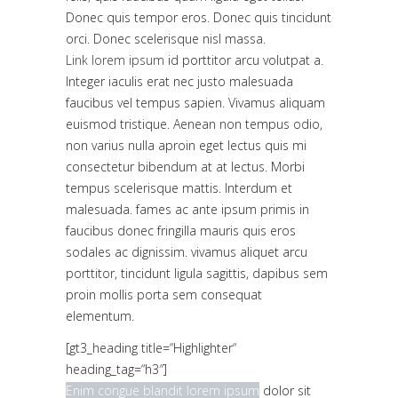
Donec quis tempor eros. Donec quis tincidunt
orci. Donec scelerisque nisl massa.
Link lorem ipsum
id porttitor arcu volutpat a.
Integer iaculis erat nec justo malesuada
faucibus vel tempus sapien. Vivamus aliquam
euismod tristique. Aenean non tempus odio,
non varius nulla aproin eget lectus quis mi
consectetur bibendum at at lectus. Morbi
tempus scelerisque mattis. Interdum et
malesuada. fames ac ante ipsum primis in
faucibus donec fringilla mauris quis eros
sodales ac dignissim. vivamus aliquet arcu
porttitor, tincidunt ligula sagittis, dapibus sem
proin mollis porta sem consequat
elementum.
[gt3_heading title=“Highlighter“
heading_tag=“h3″]
Enim congue blandit lorem ipsum
dolor sit