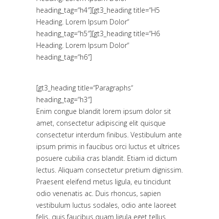
heading_tag=“h4″][gt3_heading title=“H5
Heading. Lorem Ipsum Dolor“
heading_tag=“h5″][gt3_heading title=“H6
Heading. Lorem Ipsum Dolor“
heading_tag=“h6″]
[gt3_heading title=“Paragraphs“
heading_tag=“h3″]
Enim congue blandit lorem ipsum dolor sit
amet, consectetur adipiscing elit quisque
consectetur interdum finibus. Vestibulum ante
ipsum primis in faucibus orci luctus et ultrices
posuere cubilia cras blandit. Etiam id dictum
lectus. Aliquam consectetur pretium dignissim.
Praesent eleifend metus ligula, eu tincidunt
odio venenatis ac. Duis rhoncus, sapien
vestibulum luctus sodales, odio ante laoreet
felis, quis faucibus quam ligula eget tellus.