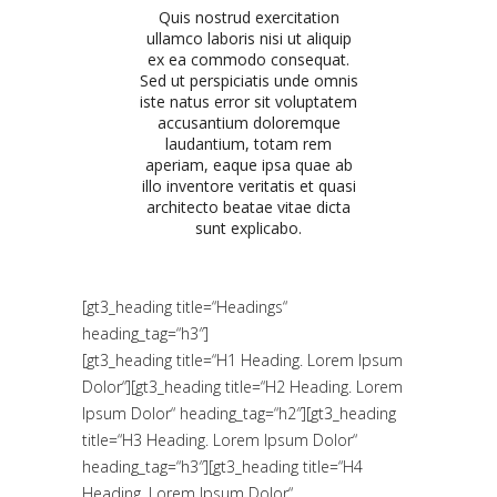
Quis nostrud exercitation
ullamco laboris nisi ut aliquip
ex ea commodo consequat.
Sed ut perspiciatis unde omnis
iste natus error sit voluptatem
accusantium doloremque
laudantium, totam rem
aperiam, eaque ipsa quae ab
illo inventore veritatis et quasi
architecto beatae vitae dicta
sunt explicabo.
[gt3_heading title=“Headings“
heading_tag=“h3″]
[gt3_heading title=“H1 Heading. Lorem Ipsum
Dolor“][gt3_heading title=“H2 Heading. Lorem
Ipsum Dolor“ heading_tag=“h2″][gt3_heading
title=“H3 Heading. Lorem Ipsum Dolor“
heading_tag=“h3″][gt3_heading title=“H4
Heading. Lorem Ipsum Dolor“