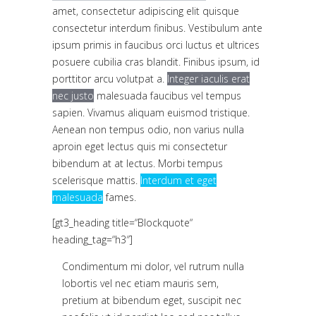
amet, consectetur adipiscing elit quisque
consectetur interdum finibus. Vestibulum ante
ipsum primis in faucibus orci luctus et ultrices
posuere cubilia cras blandit. Finibus ipsum, id
porttitor arcu volutpat a.
Integer iaculis erat
nec justo
malesuada faucibus vel tempus
sapien. Vivamus aliquam euismod tristique.
Aenean non tempus odio, non varius nulla
aproin eget lectus quis mi consectetur
bibendum at at lectus. Morbi tempus
scelerisque mattis.
Interdum et eget
malesuada
fames.
[gt3_heading title=“Blockquote“
heading_tag=“h3″]
Condimentum mi dolor, vel rutrum nulla
lobortis vel nec etiam mauris sem,
pretium at bibendum eget, suscipit nec