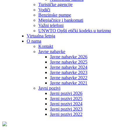
Turističke agencije
Vodiči
Benzinske pumpe
Mjenjačnice i bankomati
Važni telefoni
UNWTO Opšti etički kodeks u turizmu
Virtualna šetnja
O nama
Kontakt
Javne nabavke
Javne nabavke 2026
Javne nabavke 2025
Javne nabavke 2024
Javne nabavke 2023
Javne nabavke 2022
Javne nabavke 2021
Javni pozivi
Javni pozivi 2026
Javni pozivi 2025
Javni pozivi 2024
Javni pozivi 2023
Javni pozivi 2022