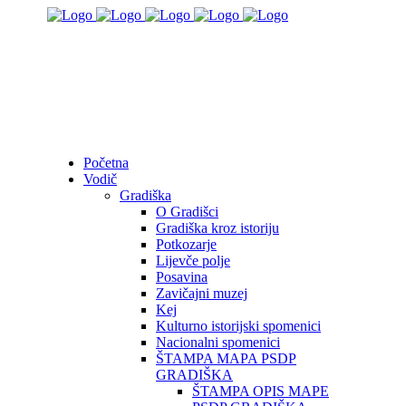
Početna
Vodič
Gradiška
O Gradišci
Gradiška kroz istoriju
Potkozarje
Lijevče polje
Posavina
Zavičajni muzej
Kej
Kulturno istorijski spomenici
Nacionalni spomenici
ŠTAMPA MAPA PSDP
GRADIŠKA
ŠTAMPA OPIS MAPE