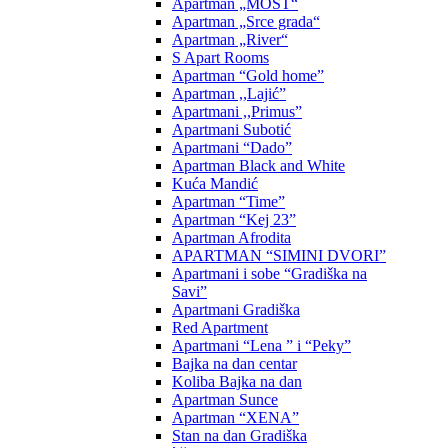
Apartman „MOST“
Apartman „Srce grada“
Apartman „River“
S Apart Rooms
Apartman “Gold home”
Apartman ,,Lajić”
Apartmani ,,Primus”
Apartmani Subotić
Apartmani “Dado”
Apartman Black and White
Kuća Mandić
Apartman “Time”
Apartman “Kej 23”
Apartman Afrodita
APARTMAN “SIMINI DVORI”
Apartmani i sobe “Gradiška na
Savi”
Apartmani Gradiška
Red Apartment
Apartmani “Lena ” i “Peky”
Bajka na dan centar
Koliba Bajka na dan
Apartman Sunce
Apartman “XENA”
Stan na dan Gradiška