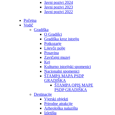
Javni pozivi 2024
Javni pozivi 2023
Javni pozivi 2022
Početna
Vodič
Gradiška
O Gradišci
Gradiška kroz istoriju
Potkozarje
Lijevče polje
Posavina
Zavičajni muzej
Kej
Kulturno istorijski spomenici
Nacionalni spomenici
ŠTAMPA MAPA PSDP
GRADIŠKA
ŠTAMPA OPIS MAPE
PSDP GRADIŠKA
Destinacije
Vjerski objekti
Prirodne atrakcije
Arheološka nalazišta
Izletišta