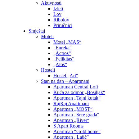
Aktivnosti
Izleti
Lov
Ribolov
Priručnici
Smještaj
Moteli
Motel „MAS“
„Eureka“
„Actros“
„Felikitas“
„Atos“
Hosteli
Hostel „Art“
Stan na dan – Apartmani
Apartman Central Loft
Kuća za odmor „Bosiljak“
Apartman „Tajni kutak“
RajRaj Apartmani
Apartman „MOST“
Apartman „Srce grada“
Apartman „River“
S Apart Rooms
Apartman “Gold home”
Apartman ,,Lajić”