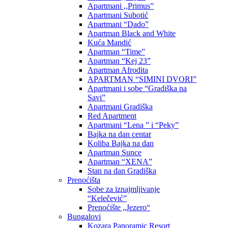
Apartmani ,,Primus”
Apartmani Subotić
Apartmani “Dado”
Apartman Black and White
Kuća Mandić
Apartman “Time”
Apartman “Kej 23”
Apartman Afrodita
APARTMAN “SIMINI DVORI”
Apartmani i sobe “Gradiška na
Savi”
Apartmani Gradiška
Red Apartment
Apartmani “Lena ” i “Peky”
Bajka na dan centar
Koliba Bajka na dan
Apartman Sunce
Apartman “XENA”
Stan na dan Gradiška
Prenoćišta
Sobe za iznajmljivanje
“Kelečević”
Prenoćište „Jezero“
Bungalovi
Kozara Panoramic Resort