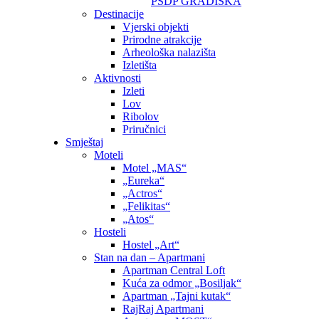
PSDP GRADIŠKA
Destinacije
Vjerski objekti
Prirodne atrakcije
Arheološka nalazišta
Izletišta
Aktivnosti
Izleti
Lov
Ribolov
Priručnici
Smještaj
Moteli
Motel „MAS“
„Eureka“
„Actros“
„Felikitas“
„Atos“
Hosteli
Hostel „Art“
Stan na dan – Apartmani
Apartman Central Loft
Kuća za odmor „Bosiljak“
Apartman „Tajni kutak“
RajRaj Apartmani