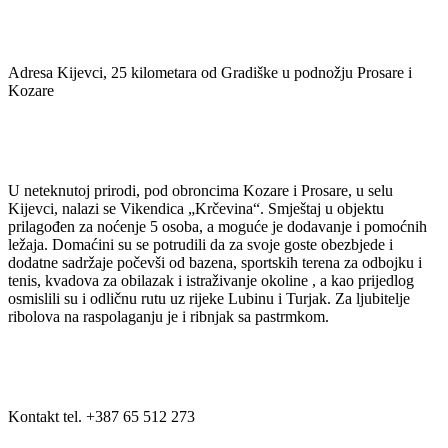
Adresa Kijevci, 25 kilometara od Gradiške u podnožju Prosare i
Kozare
U neteknutoj prirodi, pod obroncima Kozare i Prosare, u selu
Kijevci, nalazi se Vikendica „Krčevina“. Smještaj u objektu
prilagođen za noćenje 5 osoba, a moguće je dodavanje i pomoćnih
ležaja. Domaćini su se potrudili da za svoje goste obezbjede i
dodatne sadržaje počevši od bazena, sportskih terena za odbojku i
tenis, kvadova za obilazak i istraživanje okoline , a kao prijedlog
osmislili su i odličnu rutu uz rijeke Lubinu i Turjak. Za ljubitelje
ribolova na raspolaganju je i ribnjak sa pastrmkom.
Kontakt tel. +387 65 512 273