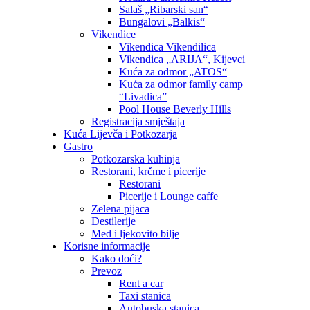
Salaš „Ribarski san“
Bungalovi „Balkis“
Vikendice
Vikendica Vikendilica
Vikendica „ARIJA“, Kijevci
Kuća za odmor „ATOS“
Kuća za odmor family camp
“Livadica”
Pool House Beverly Hills
Registracija smještaja
Kuća Lijevča i Potkozarja
Gastro
Potkozarska kuhinja
Restorani, krčme i picerije
Restorani
Picerije i Lounge caffe
Zelena pijaca
Destilerije
Med i ljekovito bilje
Korisne informacije
Kako doći?
Prevoz
Rent a car
Taxi stanica
Autobuska stanica