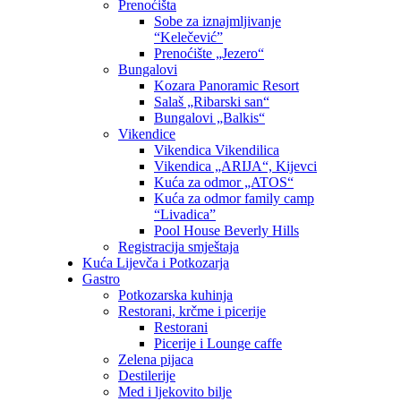
Prenoćišta
Sobe za iznajmljivanje
“Kelečević”
Prenoćište „Jezero“
Bungalovi
Kozara Panoramic Resort
Salaš „Ribarski san“
Bungalovi „Balkis“
Vikendice
Vikendica Vikendilica
Vikendica „ARIJA“, Kijevci
Kuća za odmor „ATOS“
Kuća za odmor family camp
“Livadica”
Pool House Beverly Hills
Registracija smještaja
Kuća Lijevča i Potkozarja
Gastro
Potkozarska kuhinja
Restorani, krčme i picerije
Restorani
Picerije i Lounge caffe
Zelena pijaca
Destilerije
Med i ljekovito bilje