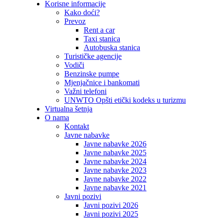
Korisne informacije
Kako doći?
Prevoz
Rent a car
Taxi stanica
Autobuska stanica
Turističke agencije
Vodiči
Benzinske pumpe
Mjenjačnice i bankomati
Važni telefoni
UNWTO Opšti etički kodeks u turizmu
Virtualna šetnja
O nama
Kontakt
Javne nabavke
Javne nabavke 2026
Javne nabavke 2025
Javne nabavke 2024
Javne nabavke 2023
Javne nabavke 2022
Javne nabavke 2021
Javni pozivi
Javni pozivi 2026
Javni pozivi 2025