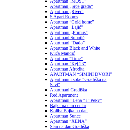
Apartman „MOST“
Apartman „Srce grada“
Apartman „River“
S Apart Rooms
Apartman “Gold home”
Apartman ,,Lajić”
Apartmani ,,Primus”
Apartmani Subotić
Apartmani “Dado”
Apartman Black and White
Kuća Mandić
Apartman “Time”
Apartman “Kej 23”
Apartman Afrodita
APARTMAN “SIMINI DVORI”
Apartmani i sobe “Gradiška na
Savi”
Apartmani Gradiška
Red Apartment
Apartmani “Lena ” i “Peky”
Bajka na dan centar
Koliba Bajka na dan
Apartman Sunce
Apartman “XENA”
Stan na dan Gradiška