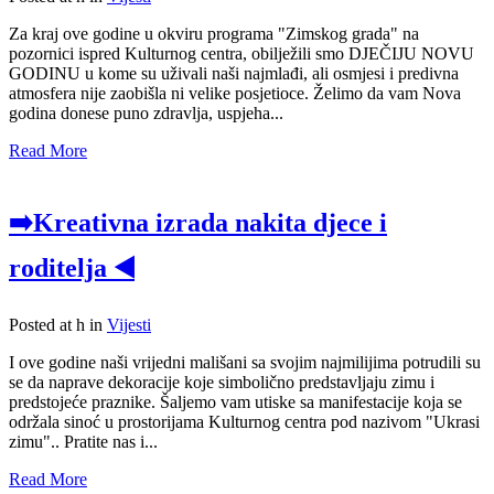
Za kraj ove godine u okviru programa "Zimskog grada" na
pozornici ispred Kulturnog centra, obilježili smo DJEČIJU NOVU
GODINU u kome su uživali naši najmlađi, ali osmjesi i predivna
atmosfera nije zaobišla ni velike posjetioce. Želimo da vam Nova
godina donese puno zdravlja, uspjeha...
Read More
➡️Kreativna izrada nakita djece i
roditelja ◀️
Posted at h
in
Vijesti
I ove godine naši vrijedni mališani sa svojim najmilijima potrudili su
se da naprave dekoracije koje simbolično predstavljaju zimu i
predstojeće praznike. Šaljemo vam utiske sa manifestacije koja se
održala sinoć u prostorijama Kulturnog centra pod nazivom "Ukrasi
zimu".. Pratite nas i...
Read More