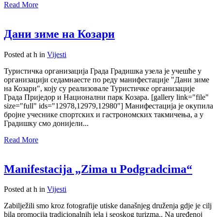
Read More
Дани зиме на Козари
Posted at h
in
Vijesti
Туристичка организација Града Градишка узела је учешће у
организацији седамнаесте по реду манифестације "Дани зиме
на Козари", коју су реализовале Туристичке организације
Града Приједор и Национални парк Козара. [gallery link="file"
size="full" ids="12978,12979,12980"] Манифестација је окупила
бројне учеснике спортских и гастрономских такмичења, а у
Градишку смо донијели...
Read More
Manifestacija „Zima u Podgradcima“
Posted at h
in
Vijesti
Zabilježili smo kroz fotografije utiske današnjeg druženja gdje je cilj
bila promocija tradicionalnih jela i seoskog turizma.. Na uređenoj