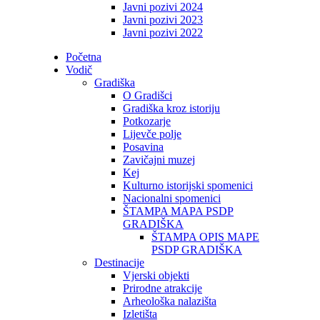
Javni pozivi 2024
Javni pozivi 2023
Javni pozivi 2022
Početna
Vodič
Gradiška
O Gradišci
Gradiška kroz istoriju
Potkozarje
Lijevče polje
Posavina
Zavičajni muzej
Kej
Kulturno istorijski spomenici
Nacionalni spomenici
ŠTAMPA MAPA PSDP
GRADIŠKA
ŠTAMPA OPIS MAPE
PSDP GRADIŠKA
Destinacije
Vjerski objekti
Prirodne atrakcije
Arheološka nalazišta
Izletišta