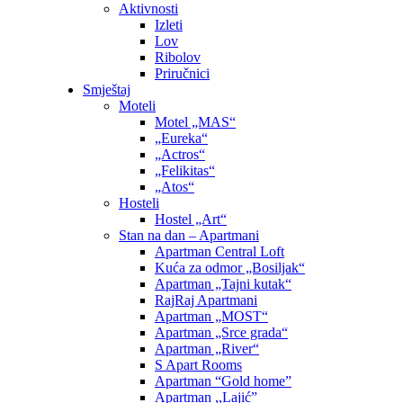
Aktivnosti
Izleti
Lov
Ribolov
Priručnici
Smještaj
Moteli
Motel „MAS“
„Eureka“
„Actros“
„Felikitas“
„Atos“
Hosteli
Hostel „Art“
Stan na dan – Apartmani
Apartman Central Loft
Kuća za odmor „Bosiljak“
Apartman „Tajni kutak“
RajRaj Apartmani
Apartman „MOST“
Apartman „Srce grada“
Apartman „River“
S Apart Rooms
Apartman “Gold home”
Apartman ,,Lajić”