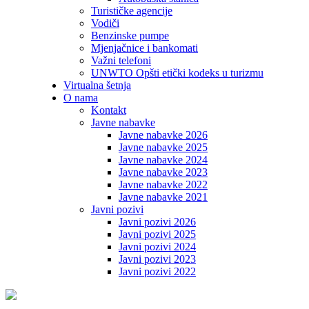
Turističke agencije
Vodiči
Benzinske pumpe
Mjenjačnice i bankomati
Važni telefoni
UNWTO Opšti etički kodeks u turizmu
Virtualna šetnja
O nama
Kontakt
Javne nabavke
Javne nabavke 2026
Javne nabavke 2025
Javne nabavke 2024
Javne nabavke 2023
Javne nabavke 2022
Javne nabavke 2021
Javni pozivi
Javni pozivi 2026
Javni pozivi 2025
Javni pozivi 2024
Javni pozivi 2023
Javni pozivi 2022