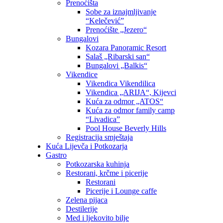
Prenoćišta
Sobe za iznajmljivanje
“Kelečević”
Prenoćište „Jezero“
Bungalovi
Kozara Panoramic Resort
Salaš „Ribarski san“
Bungalovi „Balkis“
Vikendice
Vikendica Vikendilica
Vikendica „ARIJA“, Kijevci
Kuća za odmor „ATOS“
Kuća za odmor family camp
“Livadica”
Pool House Beverly Hills
Registracija smještaja
Kuća Lijevča i Potkozarja
Gastro
Potkozarska kuhinja
Restorani, krčme i picerije
Restorani
Picerije i Lounge caffe
Zelena pijaca
Destilerije
Med i ljekovito bilje