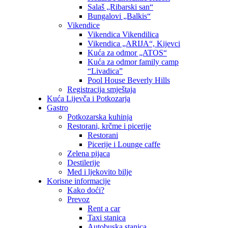
Salaš „Ribarski san“
Bungalovi „Balkis“
Vikendice
Vikendica Vikendilica
Vikendica „ARIJA“, Kijevci
Kuća za odmor „ATOS“
Kuća za odmor family camp
“Livadica”
Pool House Beverly Hills
Registracija smještaja
Kuća Lijevča i Potkozarja
Gastro
Potkozarska kuhinja
Restorani, krčme i picerije
Restorani
Picerije i Lounge caffe
Zelena pijaca
Destilerije
Med i ljekovito bilje
Korisne informacije
Kako doći?
Prevoz
Rent a car
Taxi stanica
Autobuska stanica