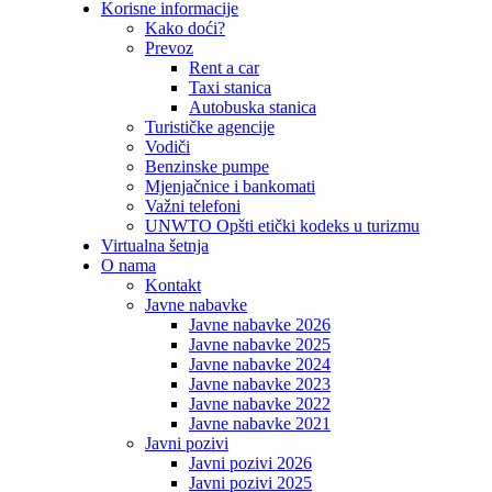
Korisne informacije
Kako doći?
Prevoz
Rent a car
Taxi stanica
Autobuska stanica
Turističke agencije
Vodiči
Benzinske pumpe
Mjenjačnice i bankomati
Važni telefoni
UNWTO Opšti etički kodeks u turizmu
Virtualna šetnja
O nama
Kontakt
Javne nabavke
Javne nabavke 2026
Javne nabavke 2025
Javne nabavke 2024
Javne nabavke 2023
Javne nabavke 2022
Javne nabavke 2021
Javni pozivi
Javni pozivi 2026
Javni pozivi 2025