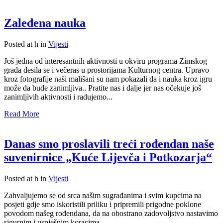
Zaleđena nauka
Posted at h
in
Vijesti
Još jedna od interesantnih aktivnosti u okviru programa Zimskog
grada desila se i večeras u prostorijama Kulturnog centra. Upravo
kroz fotografije naši mališani su nam pokazali da i nauka kroz igru
može da bude zanimljiva.. Pratite nas i dalje jer nas očekuje još
zanimljivih aktivnosti i radujemo...
Read More
Danas smo proslavili treći rođendan naše
suvenirnice „Kuće Lijevča i Potkozarja“
Posted at h
in
Vijesti
Zahvaljujemo se od srca našim sugrađanima i svim kupcima na
posjeti gdje smo iskoristili priliku i pripremili prigodne poklone
povodom našeg rođendana, da na obostrano zadovoljstvo nastavimo
sigurnim i uspješnim koracima...