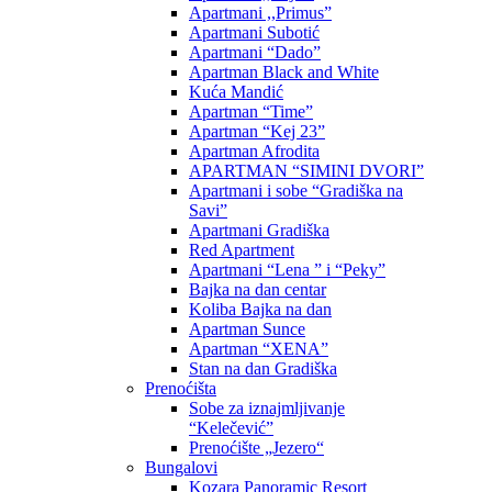
Apartmani ,,Primus”
Apartmani Subotić
Apartmani “Dado”
Apartman Black and White
Kuća Mandić
Apartman “Time”
Apartman “Kej 23”
Apartman Afrodita
APARTMAN “SIMINI DVORI”
Apartmani i sobe “Gradiška na
Savi”
Apartmani Gradiška
Red Apartment
Apartmani “Lena ” i “Peky”
Bajka na dan centar
Koliba Bajka na dan
Apartman Sunce
Apartman “XENA”
Stan na dan Gradiška
Prenoćišta
Sobe za iznajmljivanje
“Kelečević”
Prenoćište „Jezero“
Bungalovi
Kozara Panoramic Resort