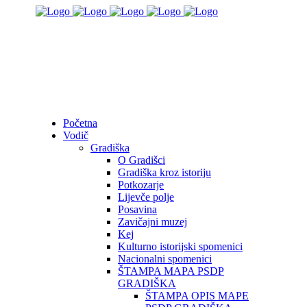
Početna
Vodič
Gradiška
O Gradišci
Gradiška kroz istoriju
Potkozarje
Lijevče polje
Posavina
Zavičajni muzej
Kej
Kulturno istorijski spomenici
Nacionalni spomenici
ŠTAMPA MAPA PSDP
GRADIŠKA
ŠTAMPA OPIS MAPE