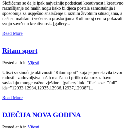
Složićemo se da je ipak najvažnije podsticati kreativnost i kreativno
razmišljanje od malih nogu kako bi djeca postala samostalnija i
sposobnija za uspješno snalaženje u raznim životnim situacijama, a
naši su mališani i večeras u prostorijama Kulturnog centra pokazali
svoju savršenu kreativnost.. [gallery...
Read More
Ritam sport
Posted at h
in
Vijesti
Utisci sa sinoćnje aktivnosti "Ritam sport" koja je predstavila izvor
radosti i zadovoljstva naših mališana i priliku da kroz zabavu
savladaju mnoge važne vještine.. [gallery link="file" size="full"
ids="12933,12934,12935,12936,12937,12938"]...
Read More
DJEČIJA NOVA GODINA
Posted at h
in
Vijesti