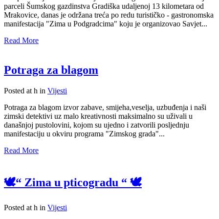
parceli Šumskog gazdinstva Gradiška udaljenoj 13 kilometara od
Mrakovice, danas je održana treća po redu turističko - gastronomska
manifestacija "Zima u Podgradcima" koju je organizovao Savjet...
Read More
Potraga za blagom
Posted at h
in
Vijesti
Potraga za blagom izvor zabave, smijeha,veselja, uzbuđenja i naši
zimski detektivi uz malo kreativnosti maksimalno su uživali u
današnjoj pustolovini, kojom su ujedno i zatvorili posljednju
manifestaciju u okviru programa "Zimskog grada"...
Read More
🕊️“ Zima u pticogradu “ 🕊️
Posted at h
in
Vijesti