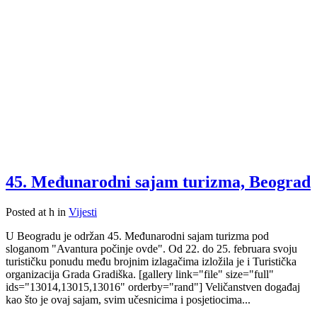
45. Međunarodni sajam turizma, Beograd
Posted at h
in
Vijesti
U Beogradu je održan 45. Međunarodni sajam turizma pod
sloganom "Avantura počinje ovde". Od 22. do 25. februara svoju
turističku ponudu među brojnim izlagačima izložila je i Turistička
organizacija Grada Gradiška. [gallery link="file" size="full"
ids="13014,13015,13016" orderby="rand"] Veličanstven događaj
kao što je ovaj sajam, svim učesnicima i posjetiocima...