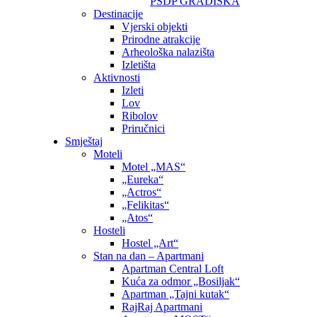
PSDP GRADIŠKA
Destinacije
Vjerski objekti
Prirodne atrakcije
Arheološka nalazišta
Izletišta
Aktivnosti
Izleti
Lov
Ribolov
Priručnici
Smještaj
Moteli
Motel „MAS“
„Eureka“
„Actros“
„Felikitas“
„Atos“
Hosteli
Hostel „Art“
Stan na dan – Apartmani
Apartman Central Loft
Kuća za odmor „Bosiljak“
Apartman „Tajni kutak“
RajRaj Apartmani